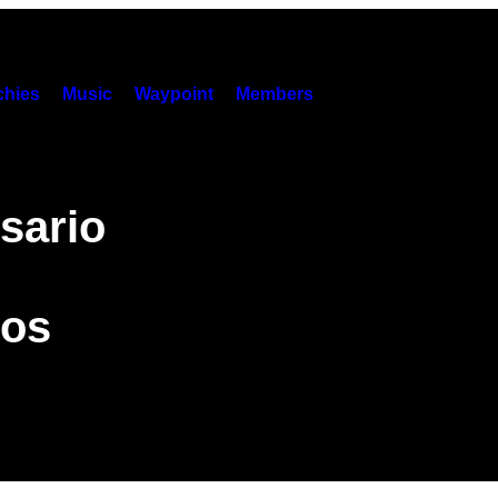
hies
Music
Waypoint
Members
sario
tos