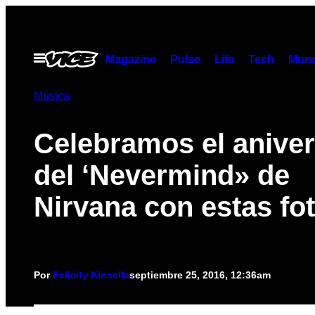
Saltar
al
contenido
Abrir
Magazine
Pulse
Life
Tech
Munc
Menú
Música
Celebramos el aniver
del ‘Nevermind» de
Nirvana con estas fo
Por
Felicity Kinsella
septiembre 25, 2016, 12:36am