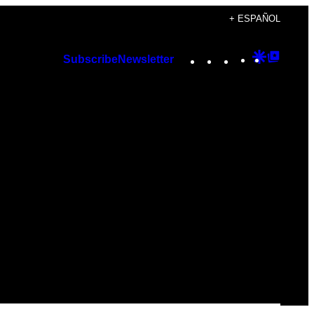
+ ESPAÑOL
Instagram
TikTok
YouTube
Google
Googl
Subscribe
Newsletter
Discover
Top
Posts