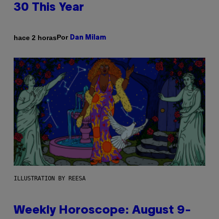
30 This Year
Por
hace 2 horas
Dan Milam
ILLUSTRATION BY REESA
Weekly Horoscope: August 9-