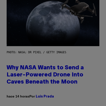
PHOTO: NASA; DR PIXEL / GETTY IMAGES
Why NASA Wants to Send a
Laser-Powered Drone Into
Caves Beneath the Moon
Por
hace 14 horas
Luis Prada