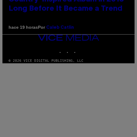
Long Before It Became a Trend
Por
hace 19 horas
Caleb Catlin
VICE
MEDIA
INSTAGRAM
TIKTOK
YOUTUBE
© 2026 VICE DIGITAL PUBLISHING, LLC