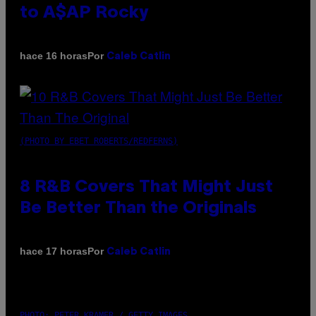
to A$AP Rocky
Por
hace 16 horas
Caleb Catlin
(PHOTO BY EBET ROBERTS/REDFERNS)
8 R&B Covers That Might Just
Be Better Than the Originals
Por
hace 17 horas
Caleb Catlin
PHOTO: PETER KRAMER / GETTY IMAGES