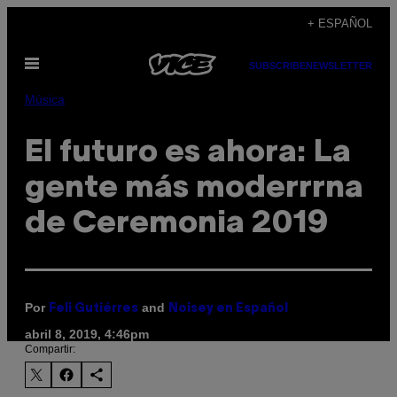
Saltar
+ ESPAÑOL
al
Abrir
contenido
SUBSCRIBE
NEWSLETTER
Menú
Música
El futuro es ahora: La
gente más moderrrna
de Ceremonia 2019
Por
and
Feli Gutiérres
Noisey en Español
abril 8, 2019, 4:46pm
Compartir: