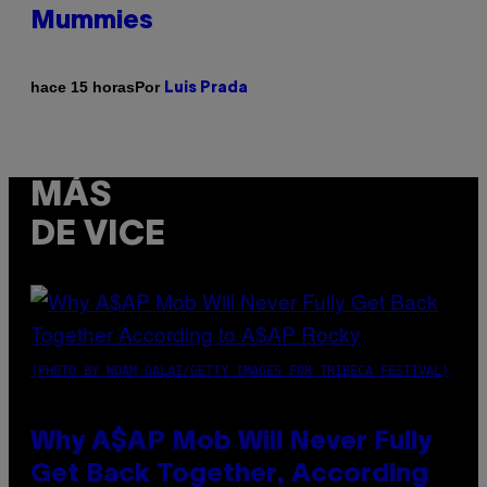
Mummies
Por
hace 15 horas
Luis Prada
MÁS
DE VICE
(PHOTO BY NOAM GALAI/GETTY IMAGES FOR TRIBECA FESTIVAL)
Why A$AP Mob Will Never Fully
Get Back Together, According