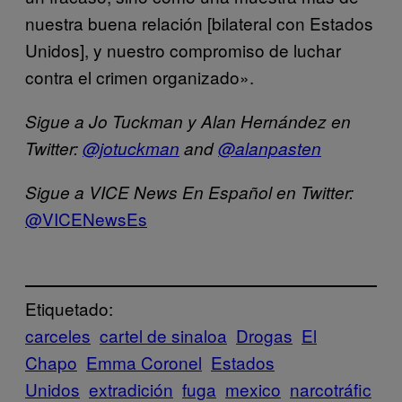
nuestra buena relación [bilateral con Estados
Unidos], y nuestro compromiso de luchar
contra el crimen organizado».
Sigue a Jo Tuckman y Alan Hernández en
Twitter:
@jotuckman
and
@alanpasten
Sigue a VICE News En Español en Twitter:
@VICENewsEs
Etiquetado:
carceles
cartel de sinaloa
Drogas
El
Chapo
Emma Coronel
Estados
Unidos
extradición
fuga
mexico
narcotráfic