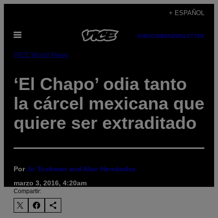
Saltar
+ ESPAÑOL
al
Abrir
contenido
SUBSCRIBE
NEWSLETTER
Menú
VICE World News
‘El Chapo’ odia tanto
la cárcel mexicana que
quiere ser extraditado
Por
Jo Tuckman and Alan Hernández
marzo 3, 2016, 4:20am
Compartir: