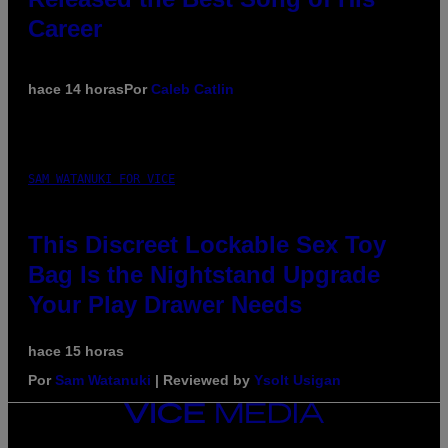
Career
hace 14 horas
Por
Caleb Catlin
SAM WATANUKI FOR VICE
This Discreet Lockable Sex Toy
Bag Is the Nightstand Upgrade
Your Play Drawer Needs
hace 15 horas
Por
Sam Watanuki
| Reviewed by
Ysolt Usigan
VICE
MEDIA
INSTAGRAM
TIKTOK
YOUTUBE