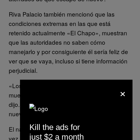
Riva Palacio también mencionó que las
condiciones extremas en las que está
retenido actualmente «El Chapo», muestran
que las autoridades no saben cómo
manejarlo y por consiguiente él sería feliz de
ver que se vaya, incluso si tiene información
perjudicial.
«Los perros y todo esta parafernalia
×
muestran que ‘El Chapo’ es un problema»,
dijo. «Ellos tienen miedo de que escape de
nuevo.»
Kill the ads for
El narcotraficante fue detenido por primera
just $2 a month
vez en 1993 y permaneció en prisión hasta