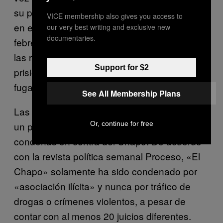
su primera fuga de la cárcel de alta seguridad
VICE membership also gives you access to
en enero de 2001. Fue recapturado en
our very best writing and exclusive new
documentaries.
febrero de 2014, después de 17 meses tras
las rejas escapó de nuevo. Su regreso a la
Support for $2
prisión se logró después de seis meses de
fuga.
See All Membership Plans
Las autoridades mexicanas también tienen
un pésimo historial en la obtención de
Or, continue for free
condenas en contra del Chapo. De acuerdo
con la revista política semanal Proceso, «El
Chapo» solamente ha sido condenado por
«asociación ilícita» y nunca por tráfico de
drogas o crímenes violentos, a pesar de
contar con al menos 20 juicios diferentes.