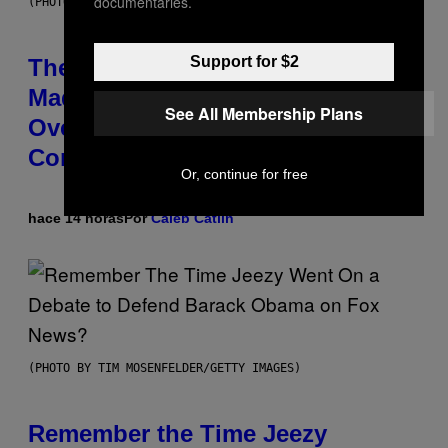
documentaries.
(PHOTO BY JOHNNY NUNEZ/WIREIMAGE)
Support for $2
The 90s Hip-Hop Legend Who
Made T.I. Delay His Debut Album
See All Membership Plans
Over 20 Years Ago: ‘I Definitely
Conceded’
Or, continue for free
hace 14 horas
Por
Caleb Catlin
(PHOTO BY TIM MOSENFELDER/GETTY IMAGES)
Remember the Time Jeezy