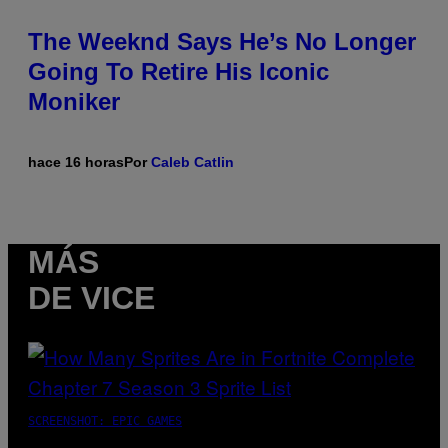
The Weeknd Says He’s No Longer
Going To Retire His Iconic
Moniker
hace 16 horas
Por
Caleb Catlin
MÁS
DE VICE
SCREENSHOT: EPIC GAMES