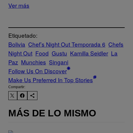
Ver más
Etiquetado:
Bolivia
Chef’s Night Out Temporada 6
Chefs
Night Out
Food
Gustu
Kamilla Seidler
La
Paz
Munchies
Singani
Follow Us On Discover
Make Us Preferred In Top Stories
Compartir:
MÁS DE LO MISMO