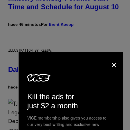
Time and Schedule for August 10
hace 46 minutos
Por
Brent Koepp
ILLUSTRATION BY REESA.
×
Daily Horoscope: August 10, 2026
hace 7 horas
Por
Ashley Fike
Kill the ads for
just $2 a month
VICE membership also gives you access to
our very best writing and exclusive new