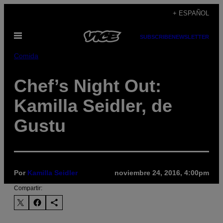
Saltar
+ ESPAÑOL
al
Abrir
contenido
SUBSCRIBE
NEWSLETTER
Menú
Comida
Chef’s Night Out:
Kamilla Seidler, de
Gustu
Por
Kamilla Seidler
noviembre 24, 2016, 4:00pm
Compartir: