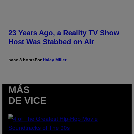
23 Years Ago, a Reality TV Show
Host Was Stabbed on Air
hace 3 horas
Por
Haley Miller
MÁS
DE VICE