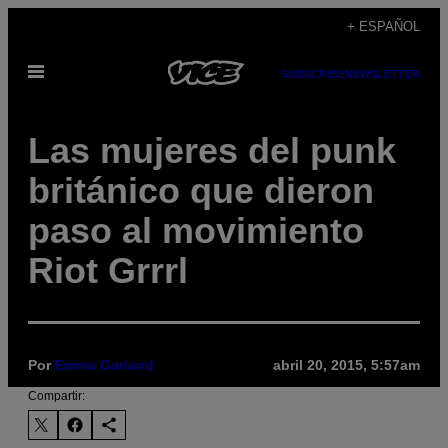
Saltar
+ ESPAÑOL
al
Abrir
contenido
SUBSCRIBE
NEWSLETTER
Menú
Las mujeres del punk
británico que dieron
paso al movimiento
Riot Grrrl
Por
Emma Garland
abril 20, 2015, 5:57am
Compartir: