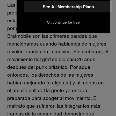
Las riot grrrls no se avergonzaban de sus
See All Membership Plans
propósitos, gritaban su postura política y
estaban decididas a cumplir sus metas. Es
Or, continue for free
por eso que Bikini Kill, Sleater-Kinney y
Bratmobile son las primeras bandas que
mencionamos cuando hablamos de mujeres
revolucionarias en la música. Sin embargo, el
movimiento riot grrrl se dio casi 20 años
después del punk británico. Por aquel
entonces, los derechos de las mujeres
habían mejorado (o algo así) y al menos en
el ámbito cultural la gente ya estaba
preparada para acoger al movimiento. El
maltrato que sufrieron las integrantes más
francas de la comunidad demostró que