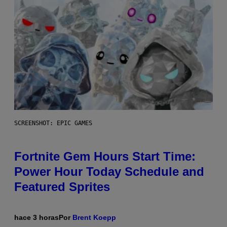
SCREENSHOT: EPIC GAMES
Fortnite Gem Hours Start Time:
Power Hour Today Schedule and
Featured Sprites
hace 3 horas
Por
Brent Koepp