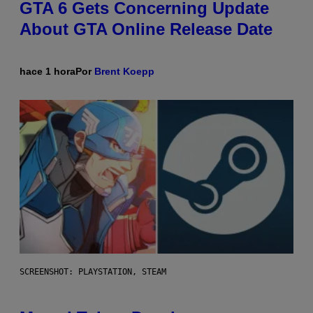
GTA 6 Gets Concerning Update
About GTA Online Release Date
hace 1 hora
Por
Brent Koepp
SCREENSHOT: PLAYSTATION, STEAM