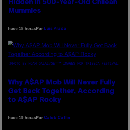
Hidden in 500-Year-Old Chilean
Mummies
Por
hace 18 horas
Luis Prada
(PHOTO BY NOAM GALAI/GETTY IMAGES FOR TRIBECA FESTIVAL)
Why A$AP Mob Will Never Fully
Get Back Together, According
to A$AP Rocky
Por
hace 19 horas
Caleb Catlin