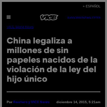
Saltar
+ ESPAÑOL
al
Abrir
contenido
SUBSCRIBE
NEWSLETTER
Menú
VICE World News
China legaliza a
millones de sin
papeles nacidos de la
violación de la ley del
hijo único
Por
diciembre 14, 2015, 5:21am
Reuters y VICE News