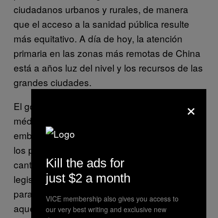
ciudadanos urbanos y rurales, de manera
que el acceso a la sanidad pública resulte
más equitativo. A día de hoy, la atención
primaria en las zonas más remotas de China
está a años luz del nivel y los recursos de las
grandes ciudades.
×
El gobierno chino asegura ofrecer un seguro
médico para casi todos sus ciudadanos, sin
embargo, el sistema actual exige todavía que
los pacientes deban desembolsar grandes
Kill the ads for
cantidades de su bolsillo. La actual
just $2 a month
legislación ha supuesto una losa económica
para muchas familias, especialmente para
VICE membership also gives you access to
aquellas que tienen que lidiar con
our very best writing and exclusive new