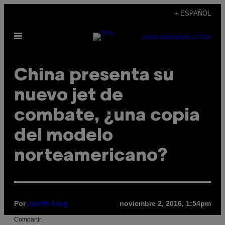
Saltar
+ ESPAÑOL
al
Abrir
contenido
SUBSCRIBE
NEWSLETTER
Menú
China presenta su
nuevo jet de
combate, ¿una copia
del modelo
norteamericano?
Por
noviembre 2, 2016, 1:54pm
Justin Ling
Compartir: