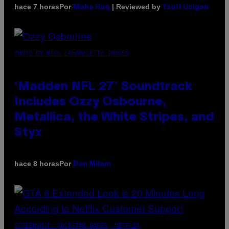
Por
| Reviewed by
hace 7 horas
Maha Haq
Ysolt Usigan
PHOTO BY NICK LAHAM/GETTY IMAGES
‘Madden NFL 27’ Soundtrack
Includes Ozzy Osbourne,
Metallica, the White Stripes, and
Styx
Por
hace 8 horas
Dan Milam
SCREENSHOT: ROCKSTAR GAMES, NETFLIX