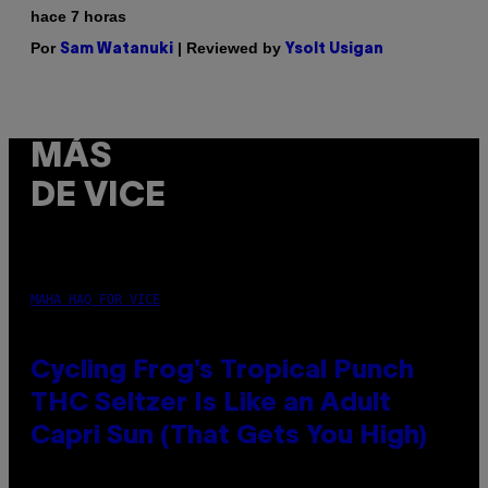
hace 7 horas
Por
| Reviewed by
Sam Watanuki
Ysolt Usigan
MÁS
DE VICE
MAHA HAQ FOR VICE
Cycling Frog’s Tropical Punch
THC Seltzer Is Like an Adult
Capri Sun (That Gets You High)