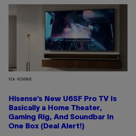
VIA HISENSE
Hisense’s New U6SF Pro TV Is
Basically a Home Theater,
Gaming Rig, And Soundbar In
One Box (Deal Alert!)