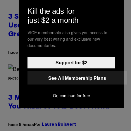
Kill the ads for
3 Songs That Were Commonly
just $2 a month
Used As a Ringtone or Voicemail
VICE membership also gives you access to
Greeting in the 2000s
our very best writing and exclusive new
documentaries.
Por
hace 5 horas
Dan Milam
Support for $2
See All Membership Plans
PHOTO BY KEVIN WINTER/GETTY IMAGES FOR RADIO DISNEY
Or, continue for free
3 Millennial Anthems That Make
You Think of Your Best Friend
Por
hace 5 horas
Lauren Boisvert