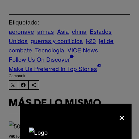
Etiquetado:
aeronave
armas
Asia
china
Estados
Unidos
guerras y conflictos
j-20
jet de
combate
Tecnologia
VICE News
Follow Us On Discover
Make Us Preferred In Top Stories
Compartir:
MÁS DE LO MISMO
×
PHOTO BY GREGORY BOJORQUEZ/GETTY IMAGES