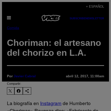
Saltar
+ ESPAÑOL
al
Abrir
contenido
SUBSCRIBE
NEWSLETTER
Menú
Comida
Choriman: el artesano
del chorizo en L.A.
Por
Javier Cabral
abril 12, 2017, 11:00am
Compartir:
La biografía en
Instagram
de Humberto
«Choriman» Raygoza dice: «Fabricante de