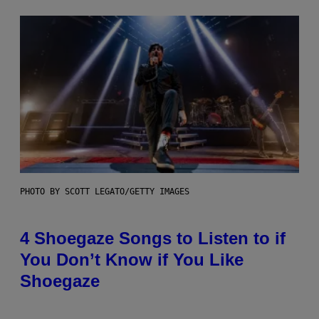
PHOTO BY SCOTT LEGATO/GETTY IMAGES
4 Shoegaze Songs to Listen to if
You Don’t Know if You Like
Shoegaze