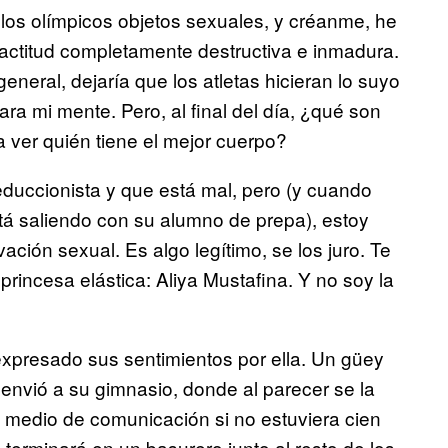
 los olímpicos objetos sexuales, y créanme, he
 actitud completamente destructiva e inmadura.
general, dejaría que los atletas hicieran lo suyo
a mi mente. Pero, al final del día, ¿qué son
 ver quién tiene el mejor cuerpo?
reduccionista y que está mal, pero (y cuando
á saliendo con su alumno de prepa), estoy
ción sexual. Es algo legítimo, se los juro. Te
incesa elástica: Aliya Mustafina. Y no soy la
expresado sus sentimientos por ella. Un güey
a envió a su gimnasio, donde al parecer se la
 medio de comunicación si no estuviera cien
terminará en un basurero junto al resto de los