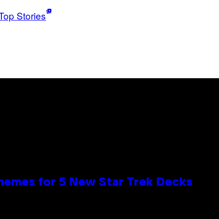
Top Stories
hemes for 5 New Star Trek Decks