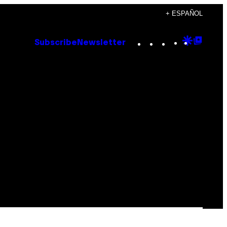
+ ESPAÑOL
Instagram
TikTok
YouTube
Google
Goog
Subscribe
Newsletter
Discove
Top
Posts