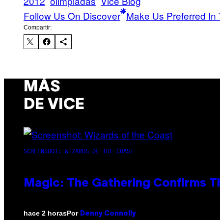
2012
olimpiadas
Vice Blog
Follow Us On Discover
Make Us Preferred In 
Compartir:
MÁS
DE VICE
SCREENSHOT: WIZARDS OF THE COAST
Magic: The Gathering Confirms T
Por
hace 2 horas
Denny Connolly