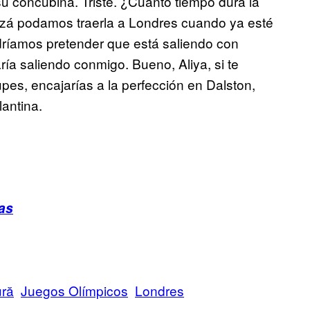
su concubina. Triste. ¿Cuánto tiempo dura la
uizá podamos traerla a Londres cuando ya esté
dríamos pretender que está saliendo con
a saliendo conmigo. Bueno, Aliya, si te
upes, encajarías a la perfección en Dalston,
lantina.
as
ură
Juegos Olímpicos
Londres