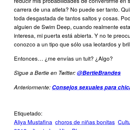
reducir mis probabilidades de convertirme en 
carrera de una atleta? No puede ser tanto. Q
toda desgastada de tantos saltos y cosas. Po
alguien de Swim Deep, cuando realmente estarí
interesa, mi puerta está abierta. Y no te preoc
conozco a un tipo que sólo usa leotardos y bril
Entonces… ¿me envías un tuit? ¿Algo?
Sigue a Bertie en Twitter:
@BertieBrandes
Anteriormente:
Consejos sexuales para chic
Etiquetado:
Aliya Mustafina
choros de niñas bonitas
Cult