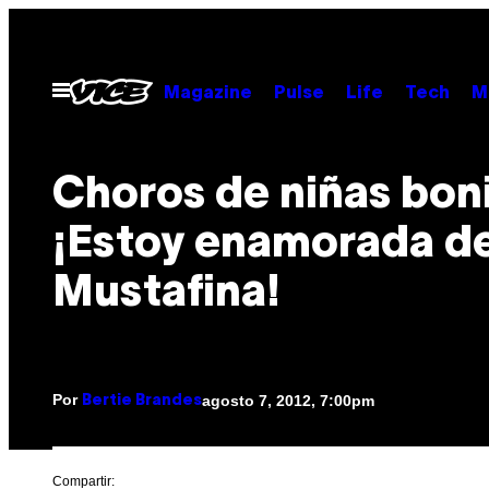
Saltar
al
contenido
Abrir
Magazine
Pulse
Life
Tech
M
Menú
Choros de niñas bon
¡Estoy enamorada de
Mustafina!
Por
agosto 7, 2012, 7:00pm
Bertie Brandes
Compartir: