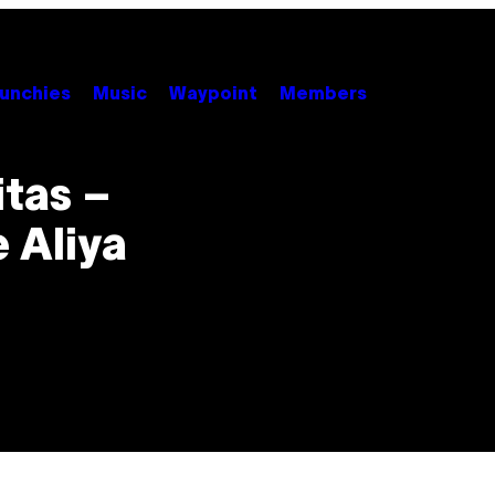
unchies
Music
Waypoint
Members
itas –
 Aliya