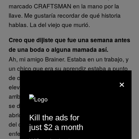
marcado CRAFTSMAN en la mano por la
llave. Me gustaría recordar de qué historia
hablas. La del viejo que murió.
Creo que dijiste que fue una semana antes
de una boda o alguna mamada así.
Ah, mi amigo Brainer. Estaba en un trabajo, y
un chico que era su aprendiz estaba a punto
de casarse. Manejaba uno de estos
×
elevadores de personas. Lo tenía hasta
arriba, y cayó en un hoyo, y todo el elevador
se desplomó. El chico salió volando y se
abrió la cabeza. Mi amigo dijo que los sesos
Kill the ads for
del chico estaban colgando, que fue
just $2 a month
enfermizo. Sucedió tres o cuatro días antes