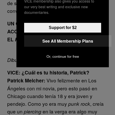
VICE membership also gives you access to
de su boda. Estaba sangrando y
our very best writing and exclusive new
convulsionado. Murió en el lugar.
documentaries.
UN GÜEY QUE CASI AHOGA
Support for $2
ACCIDETALMENTE A UNA CHICA CON
EL
PIERCING
DE SU VERGA
See All Membership Plans
Or, continue for free
Dibujo por Chris Nieratko
VICE: ¿Cuál es tu historia, Patrick?
Vivo felizmente en Los
Patrick Melcher:
Ángeles con mi novia, pero esto pasó en
Chicago cuando tenía 18 y era joven y
pendejo. Como yo era muy
, creía
punk rock
que un
en la verga era algo muy
piercing