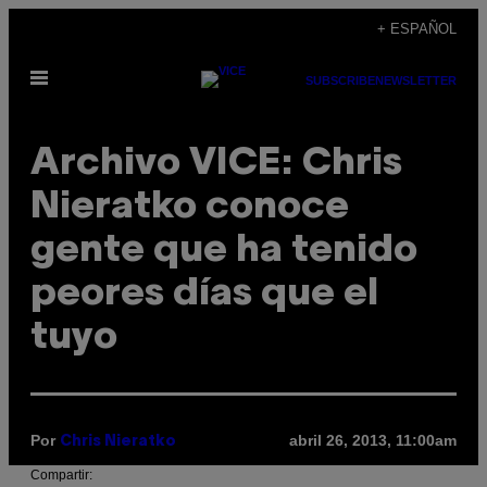
Saltar
+ ESPAÑOL
al
Abrir
contenido
SUBSCRIBE
NEWSLETTER
Menú
Archivo VICE: Chris
Nieratko conoce
gente que ha tenido
peores días que el
tuyo
Por
abril 26, 2013, 11:00am
Chris Nieratko
Compartir: