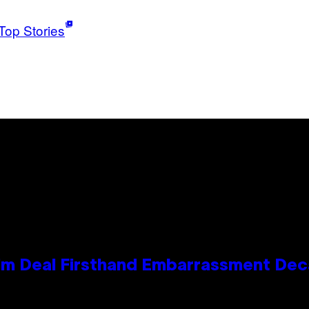
Top Stories
e Kim Deal Firsthand Embarrassment De