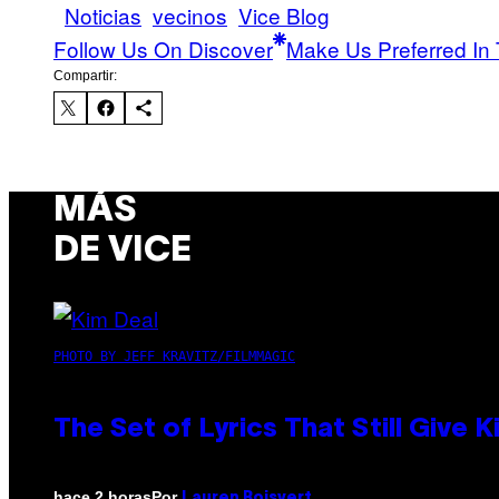
Noticias
vecinos
Vice Blog
Follow Us On Discover
Make Us Preferred In 
Compartir:
MÁS
DE VICE
PHOTO BY JEFF KRAVITZ/FILMMAGIC
The Set of Lyrics That Still Giv
Por
hace 2 horas
Lauren Boisvert