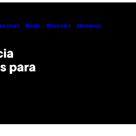
unchies
Music
Waypoint
Members
cia
s para