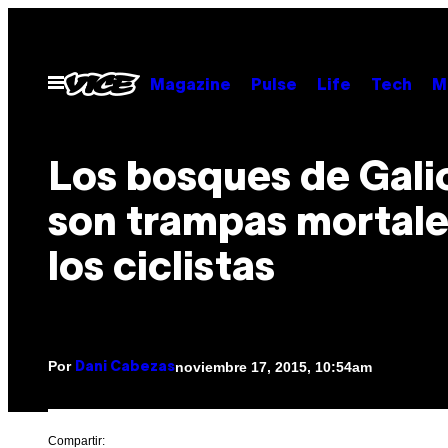
Saltar
al
contenido
Abrir
Magazine
Pulse
Life
Tech
M
Menú
Los bosques de Gali
son trampas mortale
los ciclistas
Por
noviembre 17, 2015, 10:54am
Dani Cabezas
Compartir: