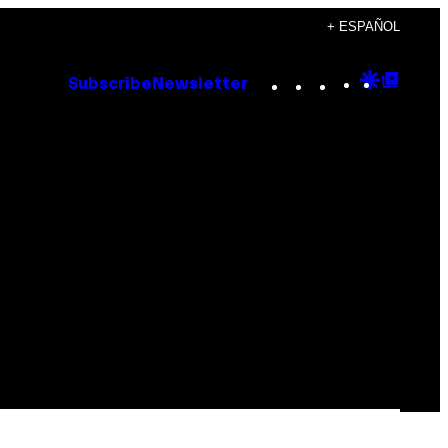
+ ESPAÑOL
Instagram
TikTok
YouTube
Google
Goog
Subscribe
Newsletter
Discove
Top
Posts