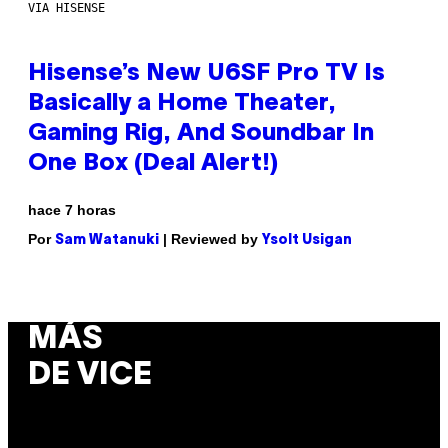
VIA HISENSE
Hisense’s New U6SF Pro TV Is
Basically a Home Theater,
Gaming Rig, And Soundbar In
One Box (Deal Alert!)
hace 7 horas
Por
| Reviewed by
Sam Watanuki
Ysolt Usigan
MÁS
DE VICE