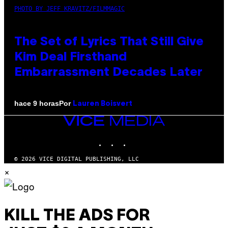
PHOTO BY JEFF KRAVITZ/FILMMAGIC
The Set of Lyrics That Still Give
Kim Deal Firsthand
Embarrassment Decades Later
Por
hace 9 horas
Lauren Boisvert
VICE
MEDIA
INSTAGRAM
TIKTOK
YOUTUBE
© 2026 VICE DIGITAL PUBLISHING, LLC
×
KILL THE ADS FOR