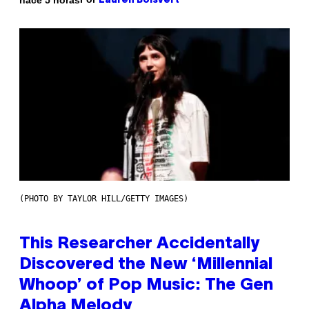
Lauren Boisvert
(PHOTO BY TAYLOR HILL/GETTY IMAGES)
This Researcher Accidentally
Discovered the New ‘Millennial
Whoop’ of Pop Music: The Gen
Alpha Melody