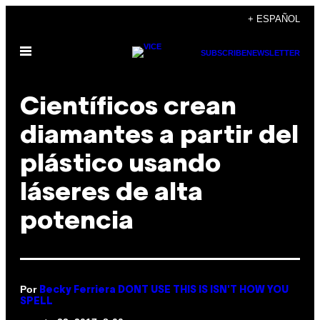
Saltar
+ ESPAÑOL
al
Abrir
contenido
SUBSCRIBE
NEWSLETTER
Menú
Científicos crean
diamantes a partir del
plástico usando
láseres de alta
potencia
Por
Becky Ferriera DONT USE THIS IS ISN'T HOW YOU
SPELL