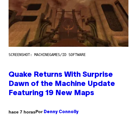
SCREENSHOT: MACHINEGAMES/ID SOFTWARE
Quake Returns With Surprise
Dawn of the Machine Update
Featuring 19 New Maps
Por
hace 7 horas
Denny Connolly