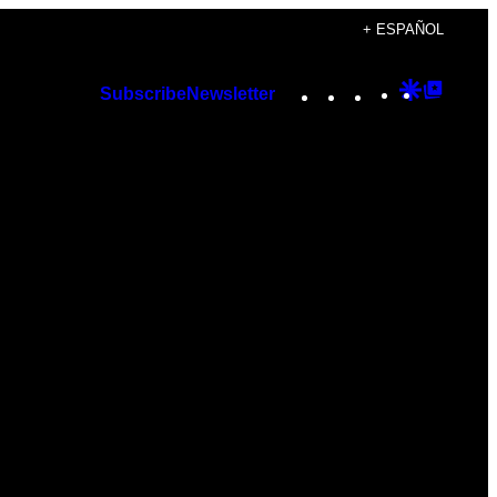
+ ESPAÑOL
Instagram
TikTok
YouTube
Google
Googl
Subscribe
Newsletter
Discover
Top
Posts