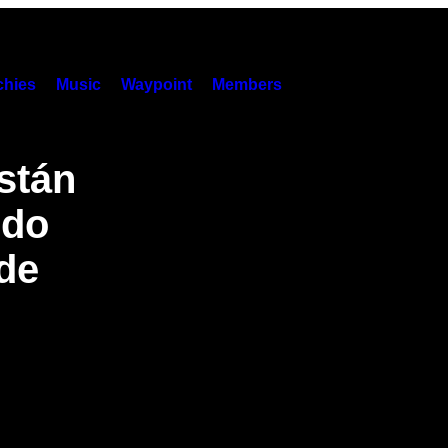
hies
Music
Waypoint
Members
stán
ndo
 de