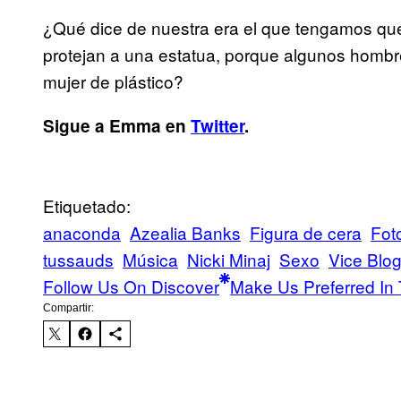
¿Qué dice de nuestra era el que tengamos que
protejan a una estatua, porque algunos homb
mujer de plástico?
Sigue a Emma en
Twitter
.
Etiquetado:
anaconda
Azealia Banks
Figura de cera
Fot
tussauds
Música
Nicki Minaj
Sexo
Vice Blo
Follow Us On Discover
Make Us Preferred In 
Compartir: