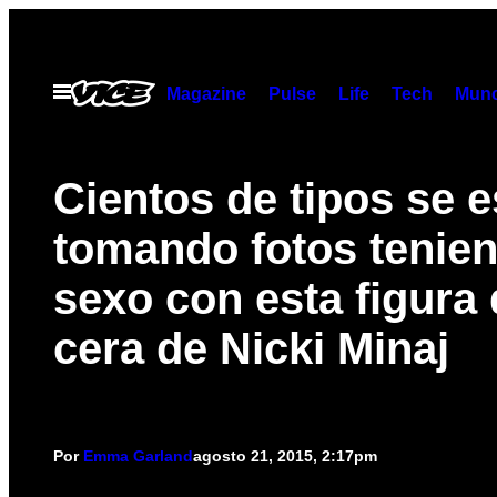
Saltar
al
contenido
Abrir
Magazine
Pulse
Life
Tech
Munc
Menú
Cientos de tipos se e
tomando fotos tenie
sexo con esta figura
cera de Nicki Minaj
Por
Emma Garland
agosto 21, 2015, 2:17pm