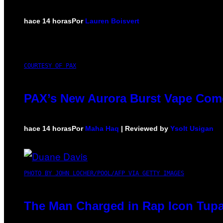
hace 14 horas
Por
Lauren Boisvert
COURTESY OF PAX
PAX’s New Aurora Burst Vape Come
hace 14 horas
Por
Maha Haq
| Reviewed by
Ysolt Usigan
PHOTO BY JOHN LOCHER/POOL/AFP VIA GETTY IMAGES
The Man Charged in Rap Icon Tupa