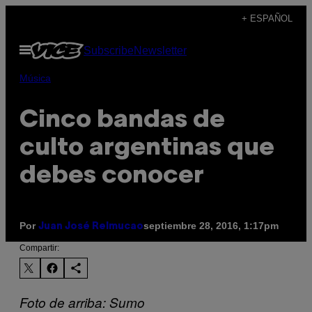
Saltar
+ ESPAÑOL
al
Abrir
Subscribe
Newsletter
contenido
Menú
Música
Cinco bandas de
culto argentinas que
debes conocer
Por
septiembre 28, 2016, 1:17pm
Juan José Relmucao
Compartir:
Foto de arriba: Sumo