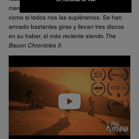
memorables como para que todos cantemos
como si todos nos las supiéramos. Se han
armado bastantes giras y llevan tres discos
en su haber, el más reciente siendo
The
.
Bacon Chronicles II
P
l
a
y
v
i
d
e
o