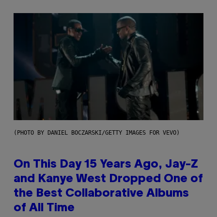
(PHOTO BY DANIEL BOCZARSKI/GETTY IMAGES FOR VEVO)
On This Day 15 Years Ago, Jay-Z
and Kanye West Dropped One of
the Best Collaborative Albums
of All Time