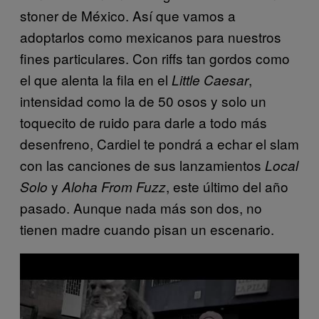
stoner de México. Así que vamos a
adoptarlos como mexicanos para nuestros
fines particulares. Con riffs tan gordos como
el que alenta la fila en el
,
Little Caesar
intensidad como la de 50 osos y solo un
toquecito de ruido para darle a todo más
desenfreno, Cardiel te pondrá a echar el slam
con las canciones de sus lanzamientos
Local
y
, este último del año
Solo
Aloha From Fuzz
pasado. Aunque nada más son dos, no
tienen madre cuando pisan un escenario.
P
l
a
y
v
i