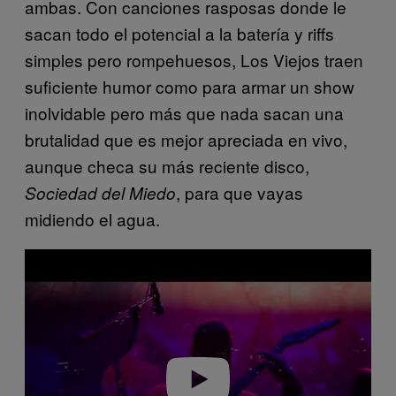
ambas. Con canciones rasposas donde le
sacan todo el potencial a la batería y riffs
simples pero rompehuesos, Los Viejos traen
suficiente humor como para armar un show
inolvidable pero más que nada sacan una
brutalidad que es mejor apreciada en vivo,
aunque checa su más reciente disco,
, para que vayas
Sociedad del Miedo
midiendo el agua.
P
l
a
y
v
i
d
e
o