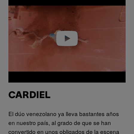
l
a
y
v
i
d
e
o
CARDIEL
El dúo venezolano ya lleva bastantes años
en nuestro país, al grado de que se han
convertido en unos obligados de la escena