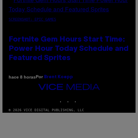
SCREENSHOT: EPIC GAMES
Fortnite Gem Hours Start Time:
Power Hour Today Schedule and
Featured Sprites
Por
hace 8 horas
Brent Koepp
VICE
MEDIA
INSTAGRAM
TIKTOK
YOUTUBE
© 2026 VICE DIGITAL PUBLISHING, LLC