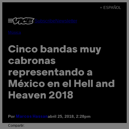
Saltar
+ ESPAÑOL
al
Abrir
Subscribe
Newsletter
contenido
Menú
Música
Cinco bandas muy
cabronas
representando a
México en el Hell and
Heaven 2018
Por
abril 25, 2018, 2:28pm
Marcos Hassan
Compartir: