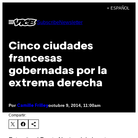
Saltar
+ ESPAÑOL
al
Abrir
Subscribe
Newsletter
contenido
Menú
Cinco ciudades
francesas
gobernadas por la
extrema derecha
Por
octubre 9, 2014, 11:00am
Camille Frilley
Compartir: