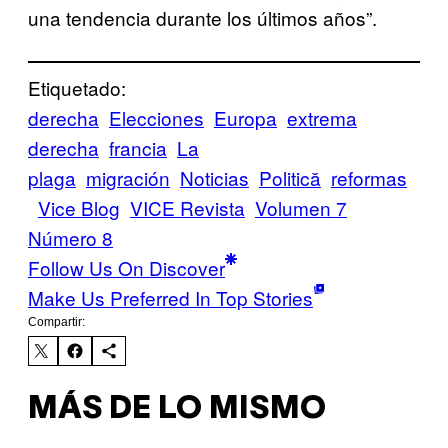
una tendencia durante los últimos años”.
Etiquetado:
derecha
Elecciones
Europa
extrema
derecha
francia
La
plaga
migración
Noticias
Politică
reformas
Vice Blog
VICE Revista
Volumen 7
Número 8
Follow Us On Discover
Make Us Preferred In Top Stories
Compartir:
MÁS DE LO MISMO