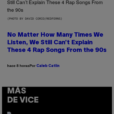
(PHOTO BY DAVID CORIO/REDFERNS)
No Matter How Many Times We
Listen, We Still Can’t Explain
These 4 Rap Songs From the 90s
Por
hace 8 horas
Caleb Catlin
MÁS
DE VICE