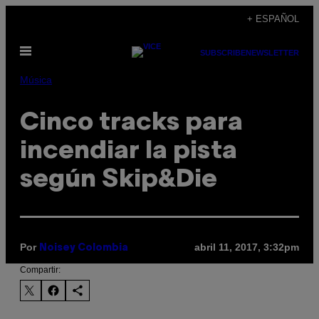
Saltar
+ ESPAÑOL
al
Abrir
contenido
SUBSCRIBE
NEWSLETTER
Menú
Música
Cinco tracks para
incendiar la pista
según Skip&Die
Por
abril 11, 2017, 3:32pm
Noisey Colombia
Compartir: