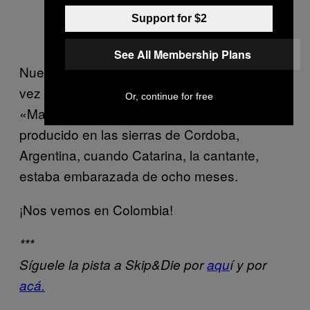
Support for $2
See All Membership Plans
Nuevamente una cumbia electrónica, esta
vez mas psicodélica. El video del tema
Or, continue for free
«Mami Wata» (diosa Africana del agua) está
producido en las sierras de Cordoba,
Argentina, cuando Catarina, la cantante,
estaba embarazada de ocho meses.
¡Nos vemos en Colombia!
***
Síguele la pista a Skip&Die por
aqu
í y por
acá.