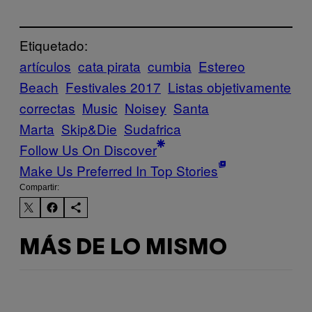
Etiquetado:
artículos
cata pirata
cumbia
Estereo
Beach
Festivales 2017
Listas objetivamente
correctas
Music
Noisey
Santa
Marta
Skip&Die
Sudafrica
Follow Us On Discover
Make Us Preferred In Top Stories
Compartir:
MÁS DE LO MISMO