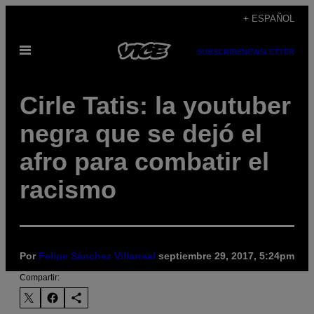
Saltar
+ ESPAÑOL
al
Abrir
contenido
SUBSCRIBE
NEWSLETTER
Menú
Cirle Tatis: la youtuber
negra que se dejó el
afro para combatir el
racismo
Por
Felipe Sánchez Villarreal
septiembre 29, 2017, 5:24pm
Compartir: