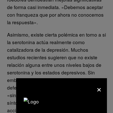
de forma casi inmediata. «Debemos aceptar
con franqueza que por ahora no conocemos
la respuesta».
Asimismo, existe cierta polémica en torno a si
la serotonina actúa realmente como
catalizadora de la depresión. Muchos
estudios recientes sugieren que no existe
relación alguna entre unos niveles bajos de
serotonina y los estados depresivos. Sin
embargo, Niels y Lundbeck siguen
×
defendiendo esta teoría. Niels afirma que,
«sin duda, hay personas que muestran
síntomas de depresión debido a una falta de
acción serotonérgica en el cerebro», y