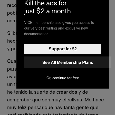
Kill the ads for
reconoce también que «no toda la
just $2 a month
población» muestra una respuesta a IRSS
como el Citalopram.
VICE membership also gives you access to
our very best writing and exclusive new
Si bien entiendo estas críticas, para mí es un
documentaries.
hecho que el Citalopram me ha cambiado —
y posiblemente salvado— la vida.
Support for $2
Cuando pregunto a Klaus si alguna vez se
See All Membership Plans
paraba a pensar a cuántas personas ha
ayudado, me responde, «Es un sueño crear
Or, continue for free
un fármaco que llegue a comercializarse. Yo
he tenido la suerte de crear dos y de
comprobar que son muy efectivas. Me hace
muy feliz pensar que hay tanta gente que
esté recibiendo este tratamiento de forma