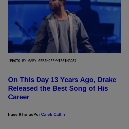
(PHOTO BY GARY GERSHOFF/WIREIMAGE)
On This Day 13 Years Ago, Drake
Released the Best Song of His
Career
hace 6 horas
Por
Caleb Catlin