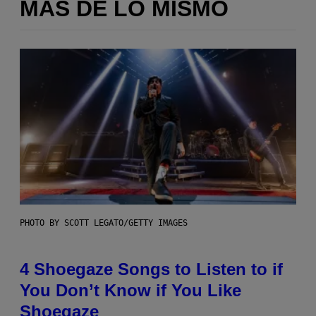
MÁS DE LO MISMO
PHOTO BY SCOTT LEGATO/GETTY IMAGES
4 Shoegaze Songs to Listen to if
You Don’t Know if You Like
Shoegaze