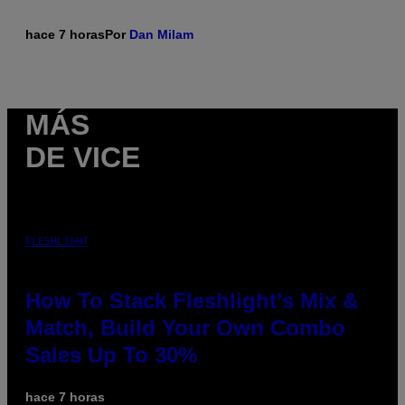
hace 7 horas
Por
Dan Milam
MÁS
DE VICE
FLESHLIGHT
How To Stack Fleshlight’s Mix &
Match, Build Your Own Combo
Sales Up To 30%
hace 7 horas