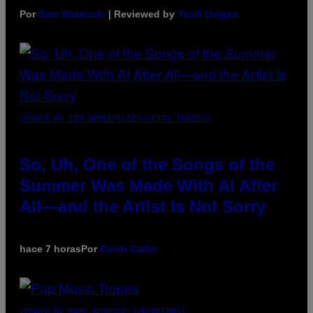
Por
Sam Watanuki
| Reviewed by
Ysolt Usigan
(PHOTO BY TIM MOSENFELDER/GETTY IMAGES)
So, Uh, One of the Songs of the
Summer Was Made With AI After
All—and the Artist Is Not Sorry
hace 7 horas
Por
Caleb Catlin
(PHOTO BY MARC BROUSSELY/REDFERNS)