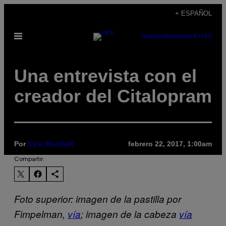
Saltar
+ ESPAÑOL
al
Abrir
SUBSCRIBE
NEWSLETTER
contenido
Menú
Una entrevista con el
creador del Citalopram
Por
Kyle MacNeill
febrero 22, 2017, 1:00am
Compartir:
Foto superior: imagen de la pastilla por
Fimpelman,
vía
; imagen de la cabeza
vía