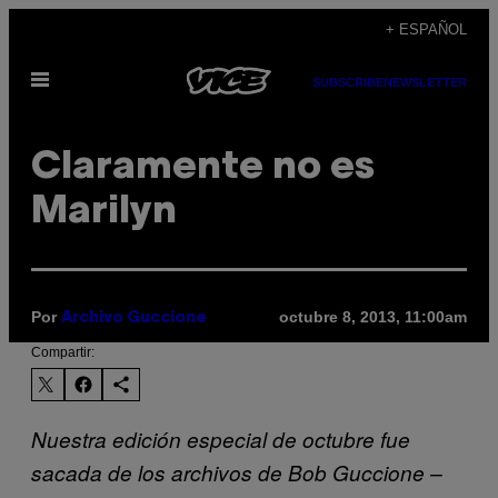
Saltar
+ ESPAÑOL
al
Abrir
contenido
SUBSCRIBE
NEWSLETTER
Menú
Claramente no es
Marilyn
Por
octubre 8, 2013, 11:00am
Archivo Guccione
Compartir:
Nuestra edición especial de octubre fue
sacada de los archivos de Bob Guccione –