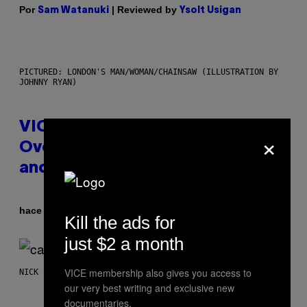
Por
| Reviewed by
Sam Watanuki
Ysolt Usigan
PICTURED: LONDON'S MAN/WOMAN/CHAINSAW (ILLUSTRATION BY
JOHNNY RYAN)
VICE Album Reviews, August 7:
×
Overmono, Twenty One Pilots,
and More
Por
hace 1 hora
Adam Christopher Smith
Kill the ads for
just $2 a month
VICE membership also gives you access to
NICK STOCKTON FOR VICE
our very best writing and exclusive new
documentaries.