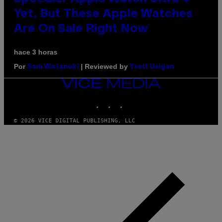
Yet, But These Apple Watches
Are On Sale Right Now
hace 3 horas
Por
| Reviewed by
Sam Watanuki
Ysolt Usigan
VICE
MEDIA
INSTAGRAM
TIKTOK
YOUTUBE
© 2026 VICE DIGITAL PUBLISHING, LLC