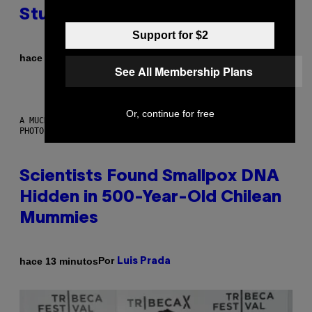
Study Finds
Support for $2
Por
hace 4 minutos
Luis Prada
See All Membership Plans
Or, continue for free
A MUCH, MUCH OLDER CHILEAN MUMMY THAN THOSE IN QUESTION.
PHOTO: MARTIN BERNETTI/AFP VIA GETTY IMAGES
Scientists Found Smallpox DNA
Hidden in 500-Year-Old Chilean
Mummies
Por
hace 13 minutos
Luis Prada