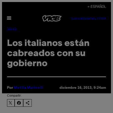
Saltar
+ ESPAÑOL
al
Abrir
contenido
SUBSCRIBE
NEWSLETTER
Menú
Viajes
Los italianos están
cabreados con su
gobierno
Por
diciembre 16, 2013, 9:24am
Mattia Marinolli
Compartir: