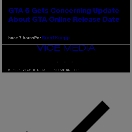
GTA 6 Gets Concerning Update
About GTA Online Release Date
Por
hace 7 horas
Brent Koepp
VICE
MEDIA
INSTAGRAM
TIKTOK
YOUTUBE
© 2026 VICE DIGITAL PUBLISHING, LLC