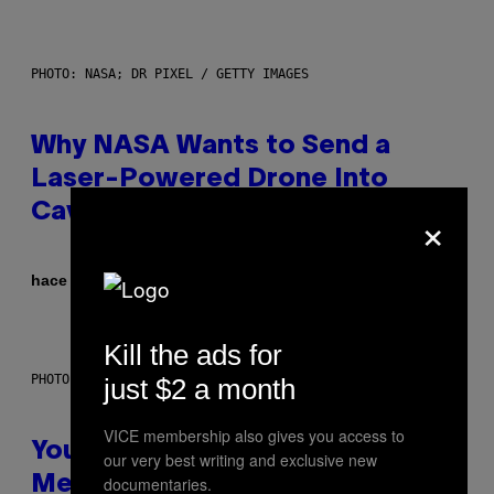
PHOTO: NASA; DR PIXEL / GETTY IMAGES
Why NASA Wants to Send a
Laser-Powered Drone Into
×
Caves Beneath the Moon
Por
hace 27 segundos
Luis Prada
Kill the ads for
PHOTO: BATUHAN TOKER / GETTY IMAGES
just $2 a month
VICE membership also gives you access to
Your Desk Height Could Be
our very best writing and exclusive new
documentaries.
Messing With Your Brain, New