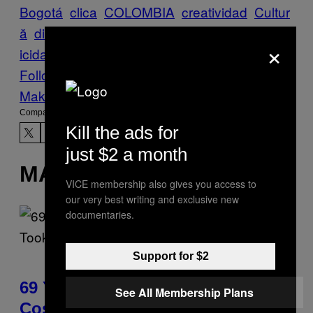
Bogotá
clica
COLOMBIA
creatividad
Cultur
ă
diseño
Graffiti
ilustración
innovación
publ
×
icidad
Vice Blog
Follow Us On Discover
Make Us Preferred In Top Stories
Compartir:
Kill the ads for
just $2 a month
MÁS DE LO MISMO
VICE membership also gives you access to
our very best writing and exclusive new
documentaries.
Support for $2
69 Years Ago, Abbott and
See All Membership Plans
Costello’s Feud Took a Very