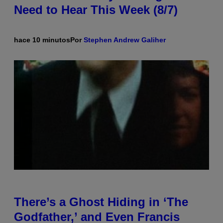
Need to Hear This Week (8/7)
hace 10 minutos
Por
Stephen Andrew Galiher
There’s a Ghost Hiding in ‘The
Godfather,’ and Even Francis