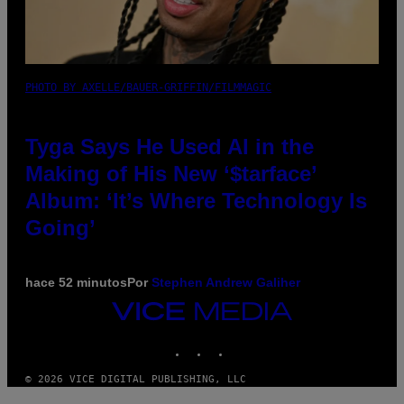
PHOTO BY AXELLE/BAUER-GRIFFIN/FILMMAGIC
Tyga Says He Used AI in the
Making of His New ‘$tarface’
Album: ‘It’s Where Technology Is
Going’
hace 52 minutos
Por
Stephen Andrew Galiher
VICE
MEDIA
INSTAGRAM
TIKTOK
YOUTUBE
© 2026 VICE DIGITAL PUBLISHING, LLC