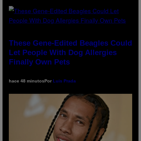
These Gene-Edited Beagles Could
Let People With Dog Allergies
Finally Own Pets
hace 48 minutos
Por
Luis Prada