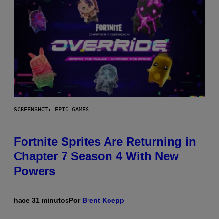
SCREENSHOT: EPIC GAMES
Fortnite Sprites Are Returning in
Chapter 7 Season 4 With New
Powers
hace 31 minutos
Por
Brent Koepp