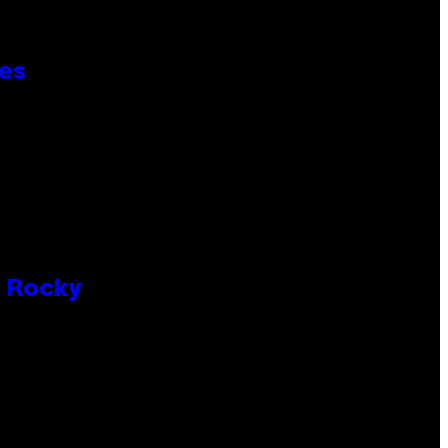
ies
P Rocky