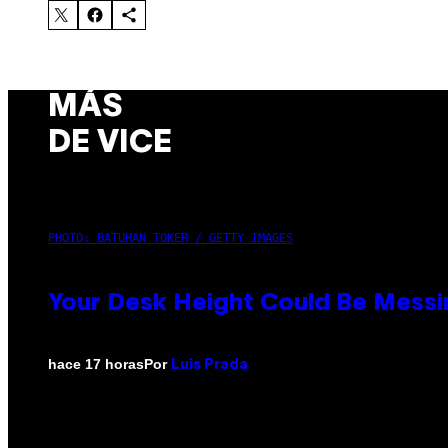
MÁS
DE VICE
PHOTO: BATUHAN TOKER / GETTY IMAGES
Your Desk Height Could Be Messin
Por
hace 17 horas
Luis Prada