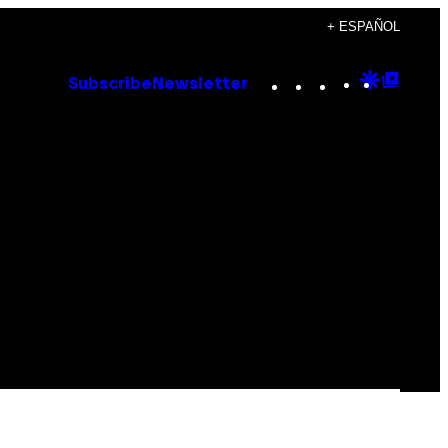
+ ESPAÑOL
Instagram
TikTok
YouTube
Google
Goog
Subscribe
Newsletter
Discove
Top
Posts