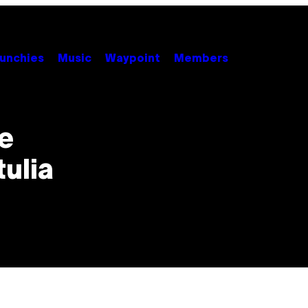
unchies
Music
Waypoint
Members
e
tulia