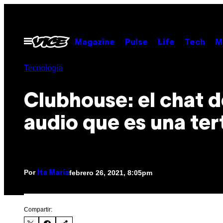
Saltar
al
contenido
Abrir
Magazine
Pulse
Life
Tech
M
Menú
Tecnología
Clubhouse: el chat d
audio que es una ter
Por
febrero 26, 2021, 8:05pm
Ita María
Compartir: