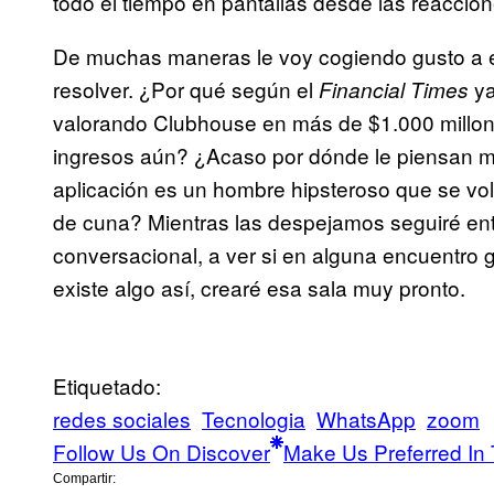
todo el tiempo en pantallas desde las reaccion
De muchas maneras le voy cogiendo gusto a e
resolver. ¿Por qué según el
ya
Financial Times
valorando Clubhouse en más de $1.000 millone
ingresos aún? ¿Acaso por dónde le piensan me
aplicación es un hombre hipsteroso que se v
de cuna? Mientras las despejamos seguiré ent
conversacional, a ver si en alguna encuentro ge
existe algo así, crearé esa sala muy pronto.
Etiquetado:
redes sociales
Tecnologia
WhatsApp
zoom
Follow Us On Discover
Make Us Preferred In 
Compartir: