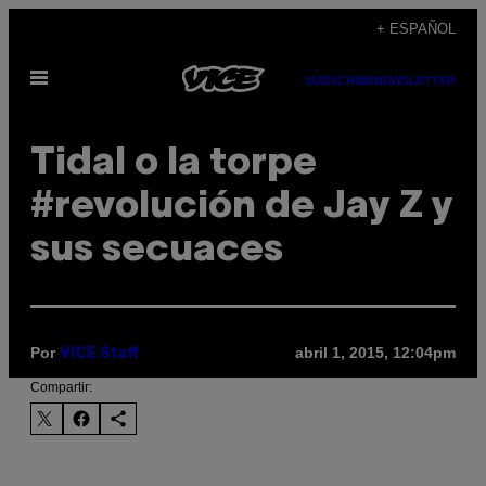
Saltar
+ ESPAÑOL
al
Abrir
contenido
SUBSCRIBE
NEWSLETTER
Menú
Tidal o la torpe
#revolución de Jay Z y
sus secuaces
Por
abril 1, 2015, 12:04pm
VICE Staff
Compartir: