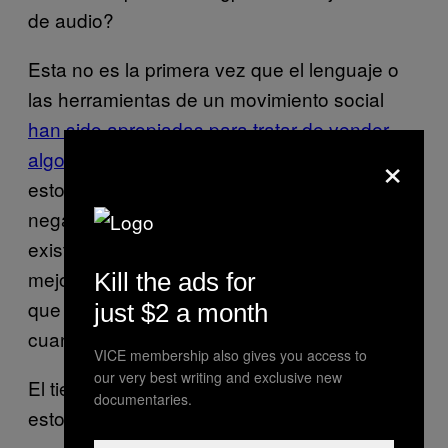
de audio?
Esta no es la primera vez que el lenguaje o
las herramientas de un movimiento social
han sido apropiadas para tratar de vender
×
algo
. Y a lo mejor Tidal y Jay Z sabían que
esto iba a generar también una reacción
negativa, pero aprendieron de Kanye que no
existe tal cosa como mala publicidad. O a la
mejor simplemente son muy cínicos y confían
Kill the ads for
que su marca puede sobrevivir la ira de unos
just $2 a month
cuantos.
VICE membership also gives you access to
our very best writing and exclusive new
El tiempo dirá cuál es el desenlace de todo
documentaries.
esto.