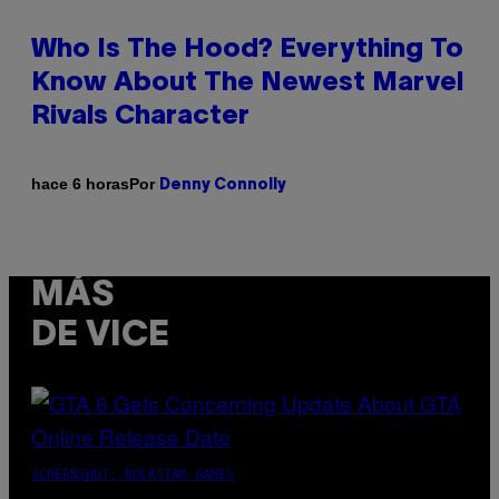
Who Is The Hood? Everything To
Know About The Newest Marvel
Rivals Character
Por
hace 6 horas
Denny Connolly
MÁS
DE VICE
SCREENSHOT: ROCKSTAR GAMES