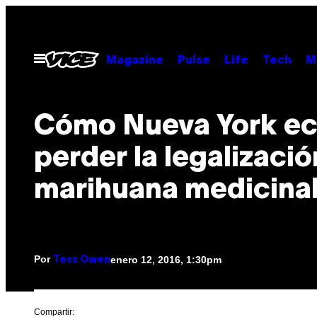
Saltar
al
contenido
Abrir
Magazine
Pulse
Life
Tech
M
Menú
Cómo Nueva York ec
perder la legalizació
marihuana medicina
Por
enero 12, 2016, 1:30pm
Tess Owen
Compartir: