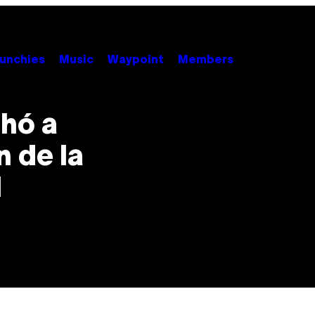
unchies
Music
Waypoint
Members
hó a
n de la
l