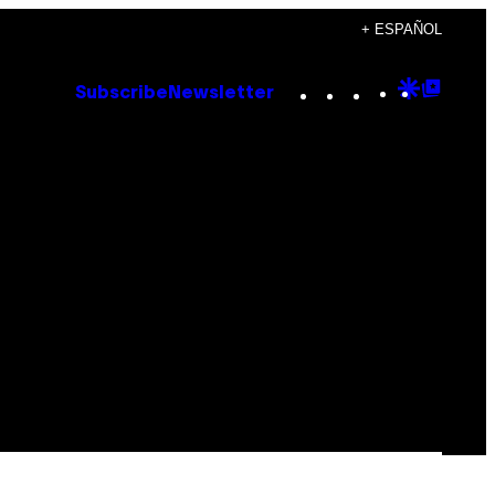
+ ESPAÑOL
Instagram
TikTok
YouTube
Google
Goog
Subscribe
Newsletter
Discove
Top
Posts