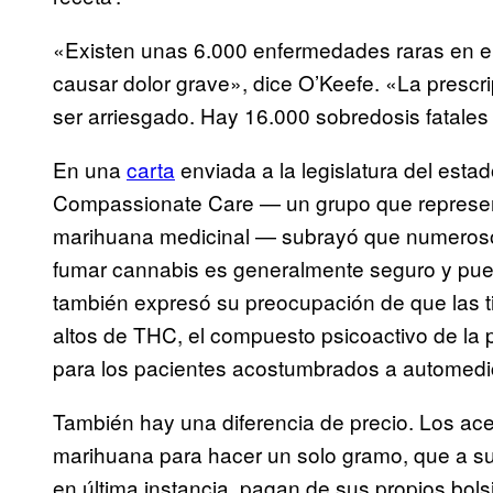
«Existen unas 6.000 enfermedades raras en 
causar dolor grave», dice O’Keefe. «La prescri
ser arriesgado. Hay 16.000 sobredosis fatale
En una
carta
enviada a la legislatura del esta
Compassionate Care — un grupo que represe
marihuana medicinal — subrayó que numerosos
fumar cannabis es generalmente seguro y pued
también expresó su preocupación de que las t
altos de THC, el compuesto psicoactivo de la 
para los pacientes acostumbrados a automed
También hay una diferencia de precio. Los acei
marihuana para hacer un solo gramo, que a su 
en última instancia, pagan de sus propios bol