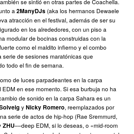
mbién se sintió en otras partes de Coachella.
junto a
(aka los hermanos Dewaele
2ManyDJs
ueva atracción en el festival, además de ser su
igurado en los alrededores, con un piso a
ma modular de bocinas construidas con la
uerte como el maldito infierno y el combo
 serie de sesiones maratónicas que
ndo todo el fin de semana.
omo de luces parpadeantes en la carpa
el EDM en ese momento. Si esa burbuja no ha
 cambio de sonido en la carpa Sahara es un
y
, reemplazados por
 Solveig
Nicky Romero
una serie de actos de hip-hop (Rae Sremmurd,
y
––deep EDM, si lo deseas, o «mid-room
ZHU