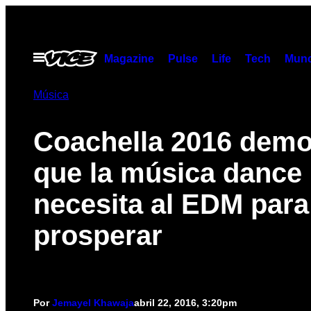
Saltar
al
contenido
Abrir
Magazine
Pulse
Life
Tech
Munc
Menú
Música
Coachella 2016 demo
que la música dance
necesita al EDM para
prosperar
Por
Jemayel Khawaja
abril 22, 2016, 3:20pm