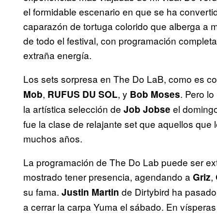
el formidable escenario en que se ha converti
caparazón de tortuga colorido que alberga a 
de todo el festival, con programación complet
extraña energía.
Los sets sorpresa en The Do LaB, como es con
,
, y
. Pero l
Mob
RUFUS DU SOL
Bob Moses
la artística selección de
el domingo
Job Jobse
fue la clase de relajante set que aquellos que
muchos años.
La programación de The Do Lab puede ser ext
mostrado tener presencia, agendando a
,
Griz
su fama.
de Dirtybird ha pasado
Justin Martin
a cerrar la carpa Yuma el sábado. En víspera