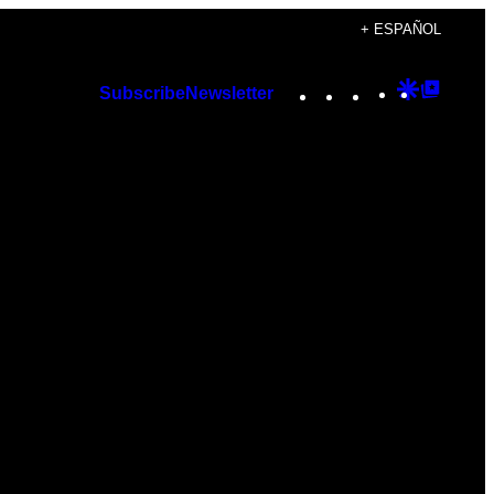
+ ESPAÑOL
Instagram
TikTok
YouTube
Google
Googl
Subscribe
Newsletter
Discover
Top
Posts