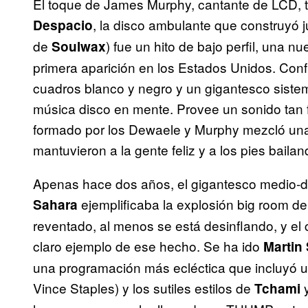
El toque de James Murphy, cantante de LCD, ta
, la disco ambulante que construyó 
Despacio
de
) fue un hito de bajo perfil, una n
Soulwax
primera aparición en los Estados Unidos. Conf
cuadros blanco y negro y un gigantesco siste
música disco en mente. Provee un sonido tan f
formado por los Dewaele y Murphy mezcló una
mantuvieron a la gente feliz y a los pies baila
Apenas hace dos años, el gigantesco medio-d
ejemplificaba la explosión big room d
Sahara
reventado, al menos se está desinflando, y el
claro ejemplo de ese hecho. Se ha ido
Martin
una programación más ecléctica que incluyó 
Vince Staples) y los sutiles estilos de
Tchami