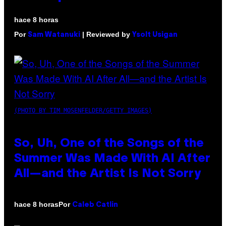
hace 8 horas
Por
| Reviewed by
Sam Watanuki
Ysolt Usigan
(PHOTO BY TIM MOSENFELDER/GETTY IMAGES)
So, Uh, One of the Songs of the
Summer Was Made With AI After
All—and the Artist Is Not Sorry
Por
hace 8 horas
Caleb Catlin