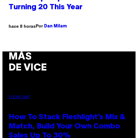
Turning 20 This Year
Por
hace 8 horas
Dan Milam
MÁS
DE VICE
FLESHLIGHT
How To Stack Fleshlight’s Mix &
Match, Build Your Own Combo
Sales Up To 30%