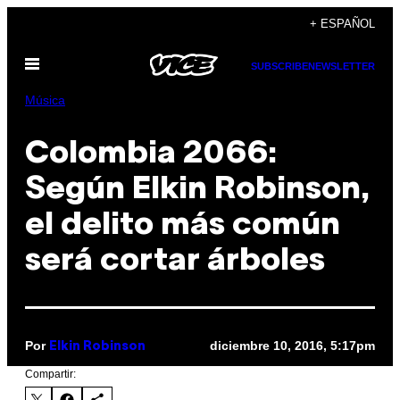
Saltar
+ ESPAÑOL
al
Abrir
contenido
SUBSCRIBE
NEWSLETTER
Menú
Música
Colombia 2066:
Según Elkin Robinson,
el delito más común
será cortar árboles
Por
diciembre 10, 2016, 5:17pm
Elkin Robinson
Compartir: