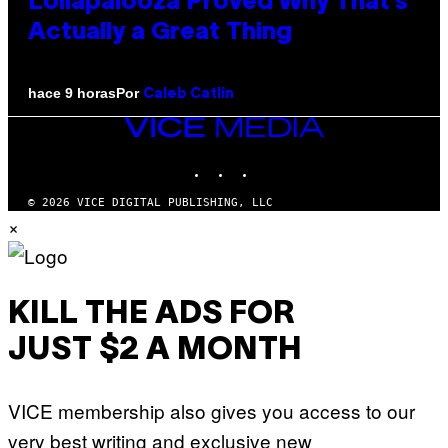
Lollapalooza Proved Why That’s
Actually a Great Thing
Por
hace 9 horas
Caleb Catlin
VICE
MEDIA
INSTAGRAM
TIKTOK
YOUTUBE
© 2026 VICE DIGITAL PUBLISHING, LLC
×
KILL THE ADS FOR
JUST $2 A MONTH
VICE membership also gives you access to our
very best writing and exclusive new