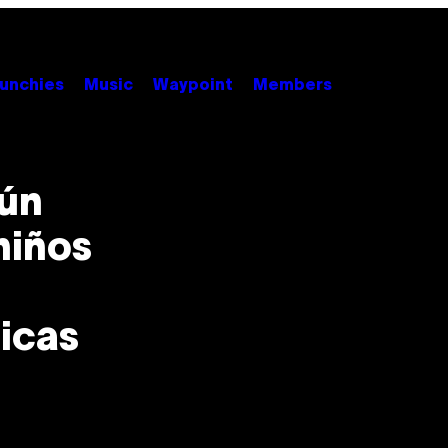
unchies
Music
Waypoint
Members
ún
niños
icas