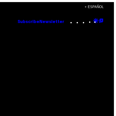
+ ESPAÑOL
Instagram
TikTok
YouTube
Google
Goog
Subscribe
Newsletter
Discove
Top
Posts