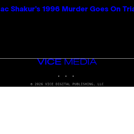
ac Shakur’s 1996 Murder Goes On Tri
VICE
MEDIA
INSTAGRAM
TIKTOK
YOUTUBE
© 2026 VICE DIGITAL PUBLISHING, LLC