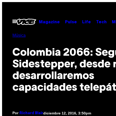
Saltar
al
contenido
Abrir
Magazine
Pulse
Life
Tech
M
Menú
Música
Colombia 2066: Seg
Sidestepper, desde 
desarrollaremos
capacidades telepát
Por
diciembre 12, 2016, 3:50pm
Richard Blair