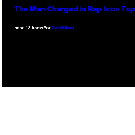
The Man Charged in Rap Icon Tup
Por
hace 13 horas
Dan Milam