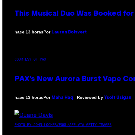
This Musical Duo Was Booked for a
Por
hace 13 horas
Lauren Boisvert
COURTESY OF PAX
PAX’s New Aurora Burst Vape Co
Por
| Reviewed by
hace 13 horas
Maha Haq
Ysolt Usigan
PHOTO BY JOHN LOCHER/POOL/AFP VIA GETTY IMAGES