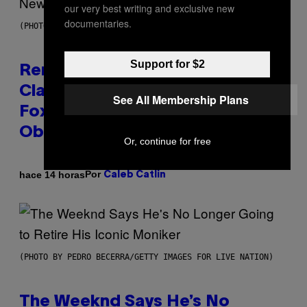
our very best writing and exclusive new
documentaries.
(PHOTO BY TIM MOSENFELDER/GETTY IMAGES)
Support for $2
Remember the Time Jeezy
Clapped Back at Bill O’Reilly and
See All Membership Plans
Fox News in Defense of Barack
Obama?
Or, continue for free
Por
hace 14 horas
Caleb Catlin
(PHOTO BY PEDRO BECERRA/GETTY IMAGES FOR LIVE NATION)
The Weeknd Says He’s No