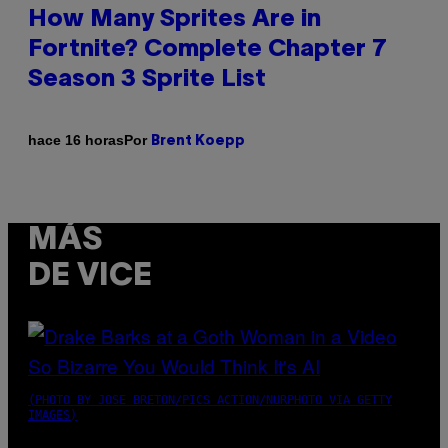
How Many Sprites Are in
Fortnite? Complete Chapter 7
Season 3 Sprite List
Por
hace 16 horas
Brent Koepp
MÁS
DE VICE
(PHOTO BY JOSE BRETON/PICS ACTION/NURPHOTO VIA GETTY
IMAGES)