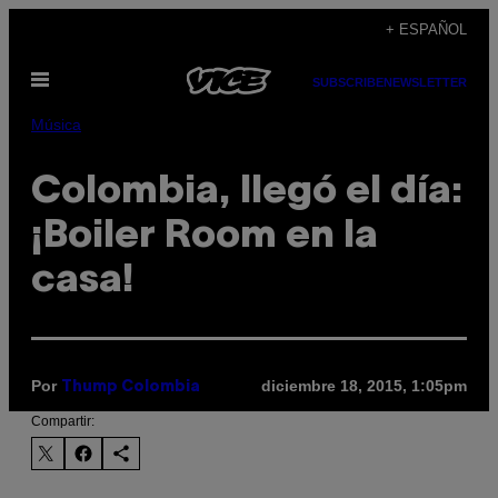
Saltar
+ ESPAÑOL
al
Abrir
contenido
SUBSCRIBE
NEWSLETTER
Menú
Música
Colombia, llegó el día:
¡Boiler Room en la
casa!
Por
diciembre 18, 2015, 1:05pm
Thump Colombia
Compartir: