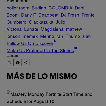
Etiquetado:
boiler room
Budlab
COLOMBIA
Dani
Boom
Dany F
Deadbeat
DJ Fresh
Frente
Cumbiero
Gladkazuka
Julio
Victoria
Lunate
Magdalena
mathew
jonson
memek
Merino
rah
Thump
ziah
Follow Us On Discover
Make Us Preferred In Top Stories
Compartir:
MÁS DE LO MISMO