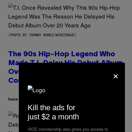
(PHOTO BY JOHNNY NUNEZ/WIREIMAGE)
The 90s Hip-Hop Legend Who
Made T.I. Delay His Debut Album
×
Over 20 Years Ago: ‘I Definitely
Conceded’
Por
hace 13 horas
Caleb Catlin
Kill the ads for
just $2 a month
VICE membership also gives you access to