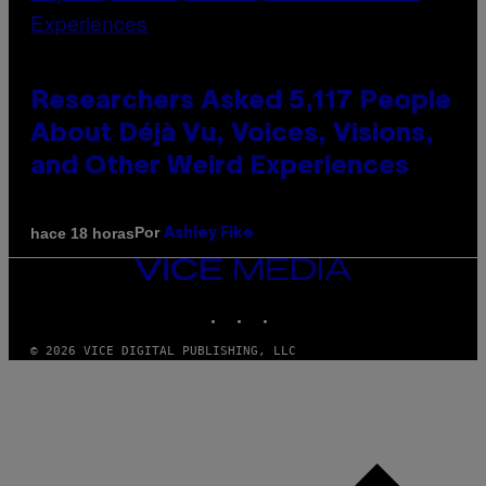
Researchers Asked 5,117 People
About Déjà Vu, Voices, Visions,
and Other Weird Experiences
Por
hace 18 horas
Ashley Fike
VICE
MEDIA
INSTAGRAM
TIKTOK
YOUTUBE
© 2026 VICE DIGITAL PUBLISHING, LLC