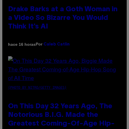
Drake Barks at a Goth Woman in
a Video So Bizarre You Would
Think It’s AI
Por
hace 16 horas
Caleb Catlin
(PHOTO BY NITRO/GETTY IMAGES)
On This Day 32 Years Ago, The
Notorious B.I.G. Made the
Greatest Coming-Of-Age Hip-