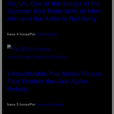
So, Uh, One of the Songs of the
Summer Was Made With AI After
All—and the Artist Is Not Sorry
hace 4 horas
Por
Caleb Catlin
(PHOTO BY MARC BROUSSELY/REDFERNS)
3 Insufferable Pop Music Tropes
That Predate the Gen Alpha
Melody
hace 5 horas
Por
Lauren Boisvert