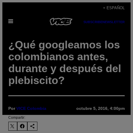
Saltar
+ ESPAÑOL
al
Abrir
contenido
SUBSCRIBE
NEWSLETTER
Menú
¿Qué googleamos los
colombianos antes,
durante y después del
plebiscito?
Por
VICE Colombia
octubre 5, 2016, 4:00pm
Compartir: