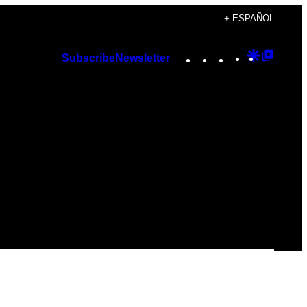
+ ESPAÑOL
Instagram
TikTok
YouTube
Google
Googl
Subscribe
Newsletter
Discover
Top
Posts