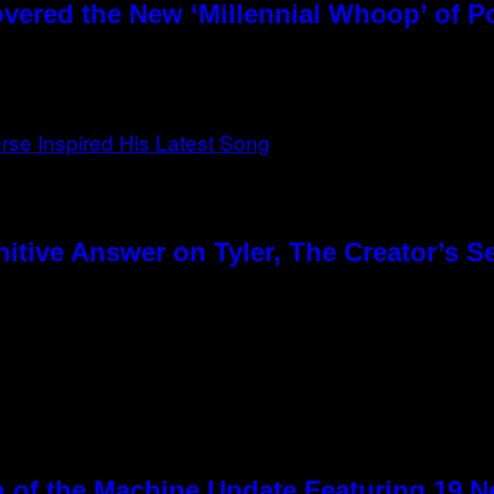
overed the New ‘Millennial Whoop’ of 
tive Answer on Tyler, The Creator’s Se
 of the Machine Update Featuring 19 