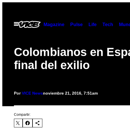
Saltar
al
contenido
Abrir
Magazine
Pulse
Life
Tech
Munc
Menú
Colombianos en Espa
final del exilio
Por
VICE News
noviembre 21, 2016, 7:51am
Compartir: