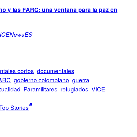
no y las FARC: una ventana para la paz en
ICENewsES
tales cortos
documentales
ARC
gobierno colombiano
guerra
ualidad
Paramilitares
refugiados
VICE
Top Stories