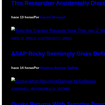
This Researcher Accidentally Disc
hace 13 horas
Por
Lauren Boisvert
PHOTO BY MONICA SCHIPPER/GETTY IMAGES
ASAP Rocky Seemingly Gives Defini
hace 14 horas
Por
Stephen Andrew Galiher
SCREENSHOT: MACHINEGAMES/ID SOFTWARE
Quake Returns With Surprise Dawn