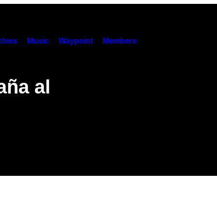
hies
Music
Waypoint
Members
ña al