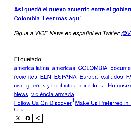
Así quedó el nuevo acuerdo entre el gobier
Colombia. Leer más aquí.
Sigue a VICE News en español en Twitter:
@V
Etiquetado:
america latina
americas
COLOMBIA
documen
recientes
ELN
ESPAÑA
Europa
exiliados
F
civil
guerras y conflictos
homofobia
Homosex
News
violência armada
Follow Us On Discover
Make Us Preferred In 
Compartir: