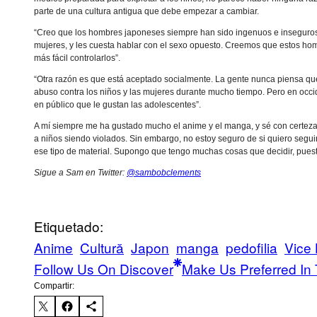
parte de una cultura antigua que debe empezar a cambiar.
“Creo que los hombres japoneses siempre han sido ingenuos e inseguro
mujeres, y les cuesta hablar con el sexo opuesto. Creemos que estos homb
más fácil controlarlos”.
“Otra razón es que está aceptado socialmente. La gente nunca piensa qu
abuso contra los niños y las mujeres durante mucho tiempo. Pero en occid
en público que le gustan las adolescentes”.
A mí siempre me ha gustado mucho el anime y el manga, y sé con certeza
a niños siendo violados. Sin embargo, no estoy seguro de si quiero segui
ese tipo de material. Supongo que tengo muchas cosas que decidir, pues
Sigue a Sam en Twitter:
@sambobclements
Etiquetado:
Anime
Cultură
Japon
manga
pedofilia
Vice 
Follow Us On Discover
Make Us Preferred In 
Compartir: