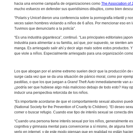
hacia una enorme campaña de organizaciones como
The Association of
mucho esfuerzo en defender sus queridísimos dibujitos, como bien descu
“Polaris y Unicef dieron una conferencia sobre la pornografía infantil 
veces salen hombres violando a niños de 6 años. Por mencionar eso en 
Tuvimos que denunciarlo a la policía”.
“Es una industria gigantesca”, continuó. “Las principales editoriales j
industria para alimentar a su familia, así que, por supuesto, se sienten 
manga. Es arriesgado salir ahí y decir algo malo sobre estos productos. Y
que viole a niños. Especialmente arriesgado para una organización como 
Los que abogan por el anime extremo suelen decir que la producción de d
surge cada vez que se da una situación de pánico moral, como por ejem
pastillas, o que los que juegan a
Grand Theft Auto
inmediatamente van a e
¿podría ser que hubiese algo más malicioso debajo de todo esto? Hay op
inducir una perspectiva retorcida de los niños.
“Es importante acordarse de que el comportamiento sexual abusivo puede
(National Society for the Prevention of Cruelty to Children). “El deseo s
comer o buscar refugio. Cuando ese tipo de interés sexual se conecta direc
“Cuando una persona tiene interés sexual por los niños, generalmente esa
cognitiva y gimnasia mental para convencerse a sí mismo, de alguna for
verlo en internet, y de este modo piensan que en realidad no están hacie