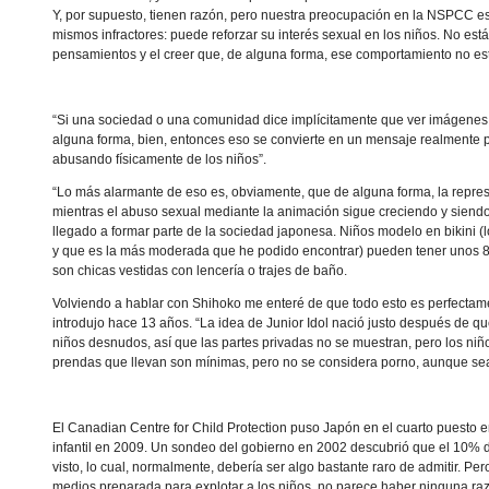
Y, por supuesto, tienen razón, pero nuestra preocupación en la NSPCC e
mismos infractores: puede reforzar su interés sexual en los niños. No es
pensamientos y el creer que, de alguna forma, ese comportamiento no est
“Si una sociedad o una comunidad dice implícitamente que ver imágenes s
alguna forma, bien, entonces eso se convierte en un mensaje realmente 
abusando físicamente de los niños”.
“Lo más alarmante de eso es, obviamente, que de alguna forma, la repre
mientras el abuso sexual mediante la animación sigue creciendo y siendo 
llegado a formar parte de la sociedad japonesa. Niños modelo en bikini (l
y que es la más moderada que he podido encontrar) pueden tener unos 8 
son chicas vestidas con lencería o trajes de baño.
Volviendo a hablar con Shihoko me enteré de que todo esto es perfectamen
introdujo hace 13 años. “La idea de Junior Idol nació justo después de 
niños desnudos, así que las partes privadas no se muestran, pero los n
prendas que llevan son mínimas, pero no se considera porno, aunque s
El Canadian Centre for Child Protection puso Japón en el cuarto puesto
infantil en 2009. Un sondeo del gobierno en 2002 descubrió que el 10% d
visto, lo cual, normalmente, debería ser algo bastante raro de admitir. Pe
medios preparada para explotar a los niños, no parece haber ninguna ra