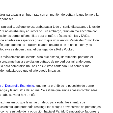
res para pasar un buen rato con un montón de peña a la que le mola la
 japoneses.
tran gratis, así que yo esperaba pasar todo el santo día sacando fotos de
Z.
Y no estaba muy equivocado. Sin embargo, también me encontré con
aciones porno, alfombrillas para el ratón, pósters, cómics y DVDs.
e edades sin especificar, pero lo que yo vi en los
stands
de Comic Con
ión, algo que no es atractivo cuando un adulto se lo hace a otro y es
odavía se deben pasar el día jugando a Polly Pocket.
 más remotas del evento, sino que estaba, literalmente, por todo el
 de cruzarme hasta ese día: un puñado de pervertidos mirando porno
cola para comprarse un DVD de
Dr. Who
cantando. Era como si me
or todavía cree que el arte puede impactar.
y el Desarrollo Económico
que no ha prohibido la posesión de porno
anga y la industria del anime. Se estima que ambas cosas combinadas
s sabe su valor hoy en día.
 vez han tenido que levantar un dedo para evitar los intentos de
xistentes), que pretendía restringir los dibujos provocativos de personajes
 como resultado de la oposición hacia el Partido Democrático Japonés y