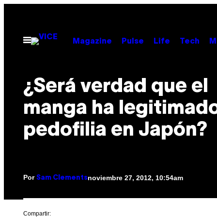
Saltar
al
contenido
Abrir
Magazine
Pulse
Life
Tech
M
Menú
¿Será verdad que el
manga ha legitimado
pedofilia en Japón?
Por
noviembre 27, 2012, 10:54am
Sam Clements
Compartir: