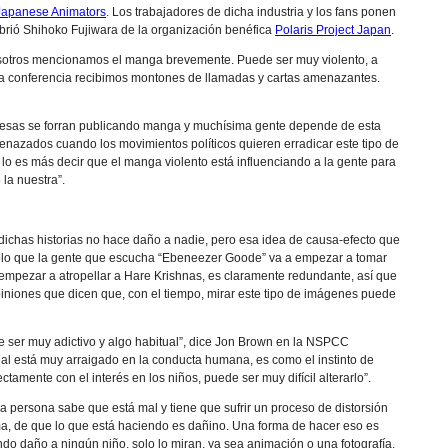
 Japanese Animators
. Los trabajadores de dicha industria y los fans ponen
brió Shihoko Fujiwara de la organización benéfica
Polaris Project Japan
.
y nosotros mencionamos el manga brevemente. Puede ser muy violento, a
la conferencia recibimos montones de llamadas y cartas amenazantes.
aponesas se forran publicando manga y muchísima gente depende de esta
amenazados cuando los movimientos políticos quieren erradicar este tipo de
 lo es más decir que el manga violento está influenciando a la gente para
la nuestra”.
ichas historias no hace daño a nadie, pero esa idea de causa-efecto que
plo que la gente que escucha “Ebeneezer Goode” va a empezar a tomar
mpezar a atropellar a Hare Krishnas, es claramente redundante, así que
iniones que dicen que, con el tiempo, mirar este tipo de imágenes puede
 ser muy adictivo y algo habitual”, dice Jon Brown en la NSPCC
exual está muy arraigado en la conducta humana, es como el instinto de
tamente con el interés en los niños, puede ser muy difícil alterarlo”.
 persona sabe que está mal y tiene que sufrir un proceso de distorsión
ma, de que lo que está haciendo es dañino. Una forma de hacer eso es
ndo daño a ningún niño, solo lo miran, ya sea animación o una fotografía.