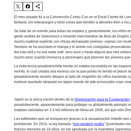
El mes pasado fui a la Convención Comic-Con en el Excel Centre de Lond
fantasía, los videojuegos y otras cosas que tienden a dárseles bien a los
Se trata de un evento para todas las edades y, generalmente, los niños en
gente vestida de Sailormoon y mirando merchandise de
Bola de Dragón 
mucho material explícito con chicas demasiado jóvenes: cojines con ilustr
Siempre se ha asociado el manga y el anime con colegialas provocativas d
iba más allá y no era nada sutil: sexo puro y hasta alguna que otra violac
mucho peor cuando involucra a personajes que parecen tan jóvenes que t
La indecencia preadolescente hentai no estaba escondida en las esquinas
recinto, lo cual creaba una escena con la que jamás he tenido el placer
preadolescente versión dibujos al lado de mogollón de niños haciendo 
hubiese quedado atrapado en algún evento de arte provocador cuyo cread
Japón es la única nación dentro de la
Organización para la Cooperación 
preadolescente, aparentemente para proteger su globalmente adorado m
estaban valoradas en 3.3 mil millones de libras en 2009, así que solo Dio
Las editoriales que se enriquecen gracias a la sexualización infantil rara
prohibición. En 2010, la ley llamada “
non-existent youths
” (juventudes ine
ficticios menores de 18 años, no fue aprobada por la Asamblea Japonesa