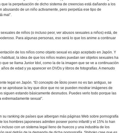
s que la perpetuación de dicho sistema de creencias está dañando a los
tán abusando de un niño activamente, pero perpetúa ese tipo de
á mal”.
exuales de niños (o incluso peor, ver abusos sexuales a niños) está, de
poderoso. Para algunas personas, eso será lo que los anime a continuar
sentación de los niños como objeto sexual es algo aceptado en Japón. Y
habitual, la idea de que los niños reales puedan ser objetos sexuales ha
o que se llama Junior Idol, como la de la imagen que se ve a continuación
años de edad y ya aparecer en DVDs y libros de fotografías. A menudo
te legal en Japón. “El concepto de Ídolo joven no es tan antiguo, se
que se aprobase la ley que dice que no se pueden mostrar imágenes de
iños siguen estando básicamente desnudos. Puedes verlo todo porque las
ea extremadamente sexual”.
 en su ranking de países que albergan más páginas Web sobre pornografía
e los hombres japoneses admiten poseer porno infantil y el 15% lo han
ro incluso con un sistema legal lleno de huecos y una industria de los
zón real detrás de la demanda de dicha pornografía. Shihoko cree que es