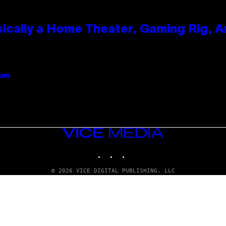
ically a Home Theater, Gaming Rig, A
gan
VICE
MEDIA
INSTAGRAM
TIKTOK
YOUTUBE
© 2026 VICE DIGITAL PUBLISHING, LLC