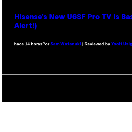
Hisense’s New U6SF Pro TV Is Bas
Alert!)
Por
| Reviewed by
hace 14 horas
Sam Watanuki
Ysolt Usi