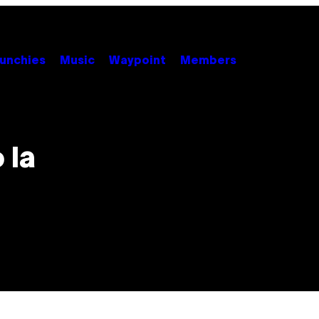
unchies
Music
Waypoint
Members
 la