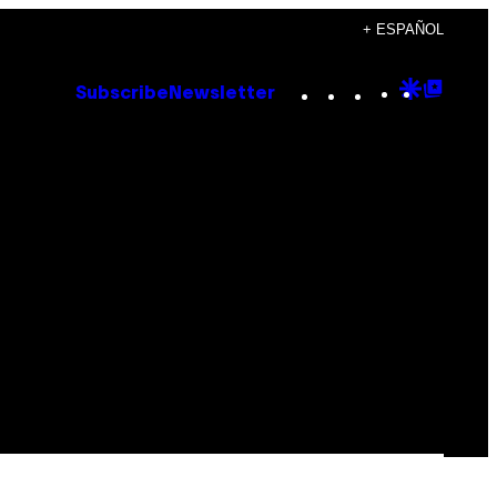
+ ESPAÑOL
Instagram
TikTok
YouTube
Google
Goog
Subscribe
Newsletter
Discove
Top
Posts