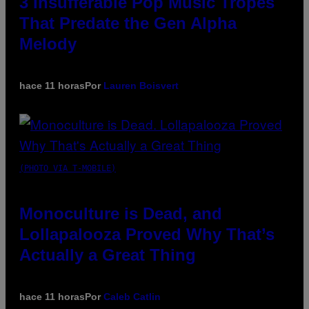
3 Insufferable Pop Music Tropes
That Predate the Gen Alpha
Melody
hace 11 horas
Por
Lauren Boisvert
(PHOTO VIA T-MOBILE)
Monoculture is Dead, and
Lollapalooza Proved Why That’s
Actually a Great Thing
hace 11 horas
Por
Caleb Catlin