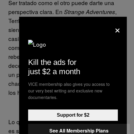
Ser tratado como el otro puede darte una
perspectiva clara. En
,
Strange Adventures
Terrific disfruta del odio que otras personas
×
sienten hacia él. Cuando la policía espacial
casi lo mata en su cama, Terrific reacciona
como si lo hubiera despertado una mascota
rebelde o un niño asustado en lugar de
Kill the ads for
decenas de alienígenas con armas. Sirve a
just $2 a month
un poder superior y está escrito en su
chaqueta: fair play. Un análisis imparcial de
VICE membership also gives you access to
our very best writing and exclusive new
los hechos. La verdad.
documentaries.
Support for $2
Lo que hace que Terrific se sienta negro no
es solo la forma en que el artista Mitch
See All Membership Plans