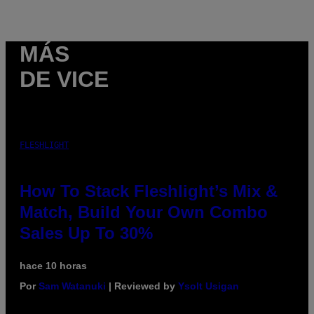
MÁS
DE VICE
FLESHLIGHT
How To Stack Fleshlight’s Mix &
Match, Build Your Own Combo
Sales Up To 30%
hace 10 horas
Por
Sam Watanuki
| Reviewed by
Ysolt Usigan