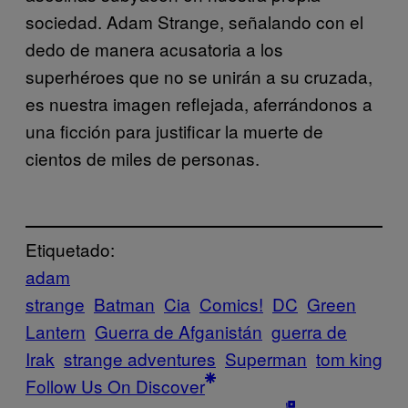
sociedad. Adam Strange, señalando con el
dedo de manera acusatoria a los
superhéroes que no se unirán a su cruzada,
es nuestra imagen reflejada, aferrándonos a
una ficción para justificar la muerte de
cientos de miles de personas.
Etiquetado:
adam
strange
Batman
Cia
Comics!
DC
Green
Lantern
Guerra de Afganistán
guerra de
Irak
strange adventures
Superman
tom king
Follow Us On Discover