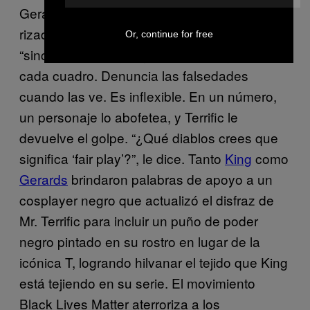
Gerard ilustra sus fosas nasales o su cabello
rizado, sino una cierta cualidad de
Or, continue for free
“sinceridad salvaje” que el personaje lleva a
cada cuadro. Denuncia las falsedades
cuando las ve. Es inflexible. En un número,
un personaje lo abofetea, y Terrific le
devuelve el golpe. “¿Qué diablos crees que
significa ‘fair play’?”, le dice. Tanto
King
como
Gerards
brindaron palabras de apoyo a un
cosplayer negro que actualizó el disfraz de
Mr. Terrific para incluir un puño de poder
negro pintado en su rostro en lugar de la
icónica T, logrando hilvanar el tejido que King
está tejiendo en su serie. El movimiento
Black Lives Matter aterroriza a los