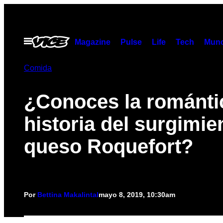
Saltar
al
contenido
Abrir
Magazine
Pulse
Life
Tech
Munc
Menú
Comida
¿Conoces la románti
historia del surgimie
queso Roquefort?
Por
Bettina Makalintal
mayo 8, 2019, 10:30am