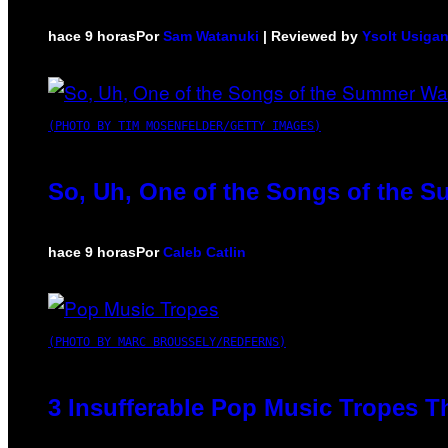
hace 9 horas
Por
Sam Watanuki
| Reviewed by
Ysolt Usiga
(PHOTO BY TIM MOSENFELDER/GETTY IMAGES)
So, Uh, One of the Songs of the S
hace 9 horas
Por
Caleb Catlin
(PHOTO BY MARC BROUSSELY/REDFERNS)
3 Insufferable Pop Music Tropes T