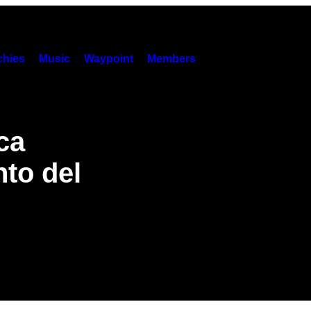
hies
Music
Waypoint
Members
ca
nto del