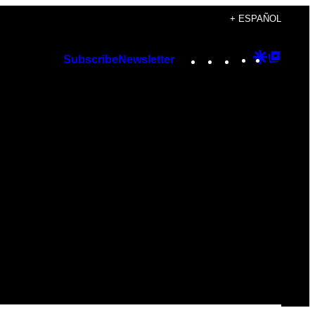
+ ESPAÑOL
Instagram
TikTok
YouTube
Google
Googl
Subscribe
Newsletter
Discover
Top
Posts