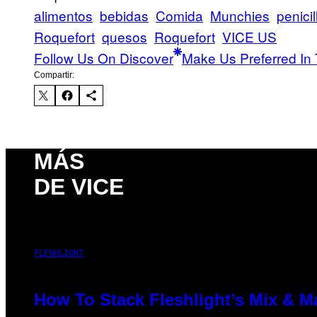
alimentos
bebidas
Comida
Munchies
penicil
Roquefort
quesos
Roquefort
VICE US
Follow Us On Discover
Make Us Preferred In 
Compartir:
MÁS
DE VICE
FLESHLIGHT
How To Stack Fleshlight’s Mix & 