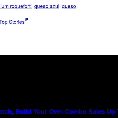
lium roqueforti
queso azul
queso
Top Stories
Match, Build Your Own Combo Sales Up