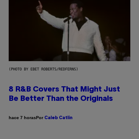
(PHOTO BY EBET ROBERTS/REDFERNS)
8 R&B Covers That Might Just
Be Better Than the Originals
Por
hace 7 horas
Caleb Catlin