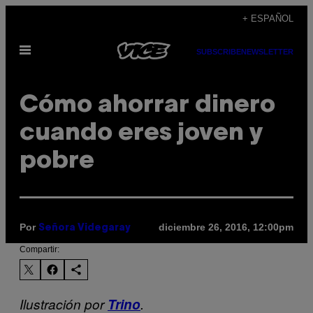
Saltar
+ ESPAÑOL
al
Abrir
contenido
SUBSCRIBE
NEWSLETTER
Menú
Cómo ahorrar dinero
cuando eres joven y
pobre
Por
diciembre 26, 2016, 12:00pm
Señora Videgaray
Compartir:
Ilustración por
Trino
.