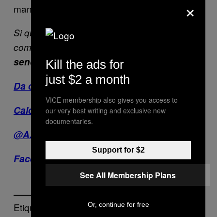
×
mantener una fuerte motivación».
Si quieres conocer más, envía tus dudas y
comentarios a
senoravidegaray@gmail.com
.
Kill the ads for
just $2 a month
Da click aquí para conocer más
:
VICE membership also gives you access to
Calcula tu pensión y planea tu retiro
our very best writing and exclusive new
documentaries.
@AXAMexico
Support for $2
Facebook.com/axamexico
See All Membership Plans
Or, continue for free
Etiquetado: