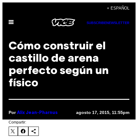
Saltar
+ ESPAÑOL
al
Abrir
contenido
SUBSCRIBE
NEWSLETTER
Menú
Cómo construir el
castillo de arena
perfecto según un
físico
Por
agosto 17, 2015, 11:55pm
Alix Jean-Pharnus
Compartir: