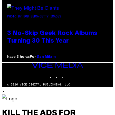
PHOTO BY BOB BERG/GETTY IMAGES
3 No-Skip Geek Rock Albums
Turning 30 This Year
Por
hace 3 horas
Dan Milam
VICE
MEDIA
INSTAGRAM
TIKTOK
YOUTUBE
© 2026 VICE DIGITAL PUBLISHING, LLC
×
KILL THE ADS FOR