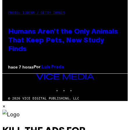
PHOTO: IJDEMA / GETTY IMAGES
Humans Aren’t the Only Animals
That Keep Pets, New Study
Finds
Por
hace 7 horas
Luis Prada
VICE
MEDIA
INSTAGRAM
TIKTOK
YOUTUBE
© 2026 VICE DIGITAL PUBLISHING, LLC
×