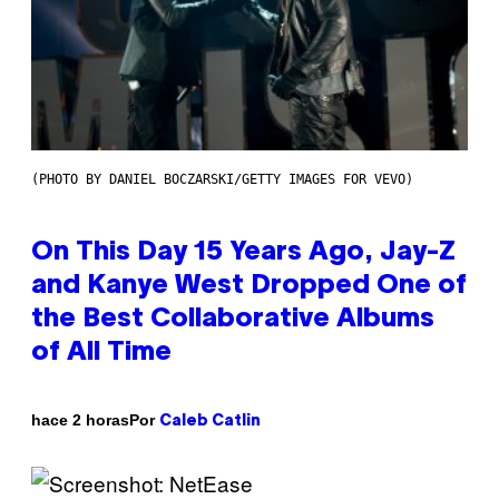
(PHOTO BY DANIEL BOCZARSKI/GETTY IMAGES FOR VEVO)
On This Day 15 Years Ago, Jay-Z
and Kanye West Dropped One of
the Best Collaborative Albums
of All Time
Por
hace 2 horas
Caleb Catlin