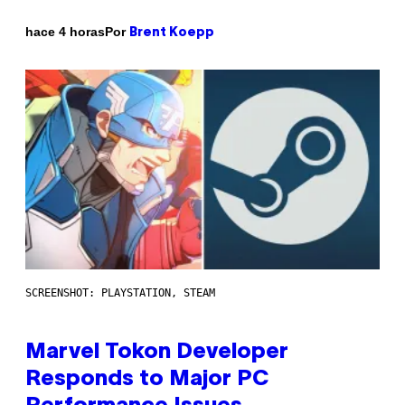
Por
hace 4 horas
Brent Koepp
SCREENSHOT: PLAYSTATION, STEAM
Marvel Tokon Developer
Responds to Major PC