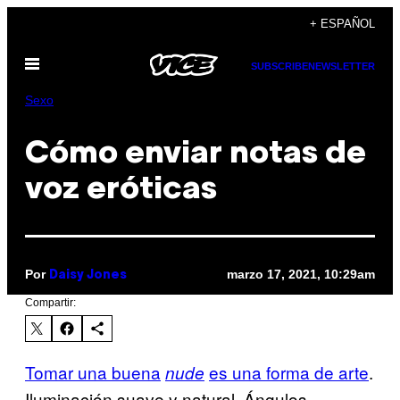
Saltar
+ ESPAÑOL
al
Abrir
contenido
SUBSCRIBE
NEWSLETTER
Menú
Sexo
Cómo enviar notas de
voz eróticas
Por
marzo 17, 2021, 10:29am
Daisy Jones
Compartir:
Tomar una buena
es una forma de arte
.
nude
Iluminación suave y natural. Ángulos