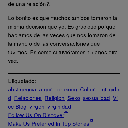
de una relación?.
Lo bonito es que muchos amigos tomaron la
misma decisión que yo. Es gracioso porque
hablamos de las veces que nos tomaron de
la mano o de las conversaciones que
tuvimos. Es como si tuviéramos 15 años otra
vez.
Etiquetado:
abstinencia
amor
conexión
Cultură
intimida
d
Relaciones
Religion
Sexo
sexualidad
Vi
ce Blog
virgen
virginidad
Follow Us On Discover
Make Us Preferred In Top Stories