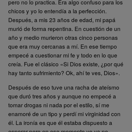
pero no lo practica. Era algo confuso para los
chicos y yo lo entendía a la perfección.
Después, a mis 23 años de edad, mi papá
murió de forma repentina. En cuestión de un
año y medio murieron otras cinco personas
que era muy cercanas a mí. En ese tiempo
empecé a cuestionar mi fe y todo en lo que
creía. Fue el clásico «Si Dios existe, ¿por qué
hay tanto sufrimiento? Ok, ahí te ves, Dios».
Después de eso tuve una racha de ateísmo
que duró tres años y aunque no empecé a
tomar drogas ni nada por el estilo, sí me
enamoré de un tipo y perdí mi virginidad con
él. La ironía es que él estaba dispuesto a
esperar pero en ese momento yo ya no