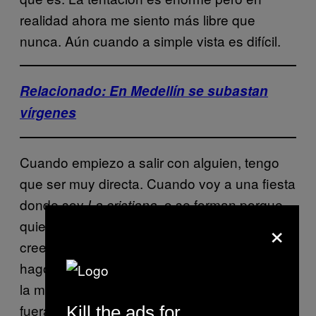
realidad ahora me siento más libre que
nunca. Aún cuando a simple vista es difícil.
Relacionado: En Medellín se subastan
vírgenes
Cuando empiezo a salir con alguien, tengo
que ser muy directa. Cuando voy a una fiesta
donde soy
, o se forman porque
La cristiana
×
quieren debatir o se alejan de mí porque
creen que los voy a evangelizar. Pero nunca
hago ese tipo de cosas. Como soy pastora,
la mayoría de la gente cree que el sexo está
fuera del menú. Sin embargo, si no he tenido
Kill the ads for