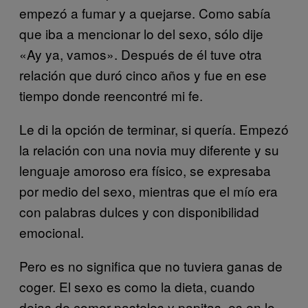
empezó a fumar y a quejarse. Como sabía
que iba a mencionar lo del sexo, sólo dije
«Ay ya, vamos». Después de él tuve otra
relación que duró cinco años y fue en ese
tiempo donde reencontré mi fe.
Le di la opción de terminar, si quería. Empezó
la relación con una novia muy diferente y su
lenguaje amoroso era físico, se expresaba
por medio del sexo, mientras que el mío era
con palabras dulces y con disponibilidad
emocional.
Pero es no significa que no tuviera ganas de
coger. El sexo es como la dieta, cuando
dejas de comer pasteles y papitas, es en lo