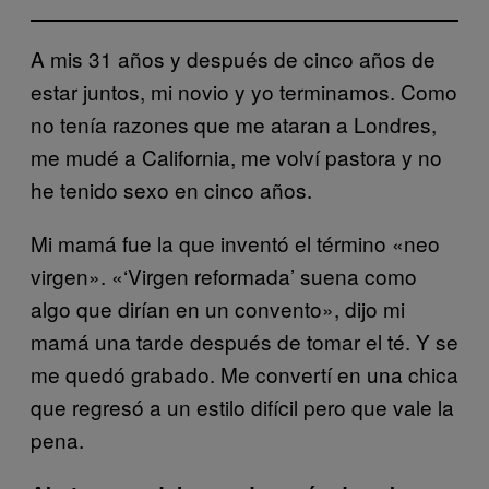
A mis 31 años y después de cinco años de
estar juntos, mi novio y yo terminamos. Como
no tenía razones que me ataran a Londres,
me mudé a California, me volví pastora y no
he tenido sexo en cinco años.
Mi mamá fue la que inventó el término «neo
virgen». «‘Virgen reformada’ suena como
algo que dirían en un convento», dijo mi
mamá una tarde después de tomar el té. Y se
me quedó grabado. Me convertí en una chica
que regresó a un estilo difícil pero que vale la
pena.