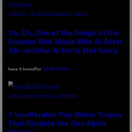
(PHOTO BY TIM MOSENFELDER/GETTY IMAGES)
So, Uh, One of the Songs of the
Summer Was Made With AI After
All—and the Artist Is Not Sorry
Por
hace 5 horas
Caleb Catlin
(PHOTO BY MARC BROUSSELY/REDFERNS)
3 Insufferable Pop Music Tropes
That Predate the Gen Alpha