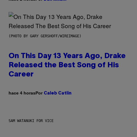
(PHOTO BY GARY GERSHOFF/WIREIMAGE)
On This Day 13 Years Ago, Drake
Released the Best Song of His
Career
Por
hace 4 horas
Caleb Catlin
SAM WATANUKI FOR VICE