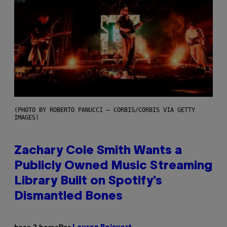
(PHOTO BY ROBERTO PANUCCI – CORBIS/CORBIS VIA GETTY
IMAGES)
Zachary Cole Smith Wants a
Publicly Owned Music Streaming
Library Built on Spotify’s
Dismantled Bones
Por