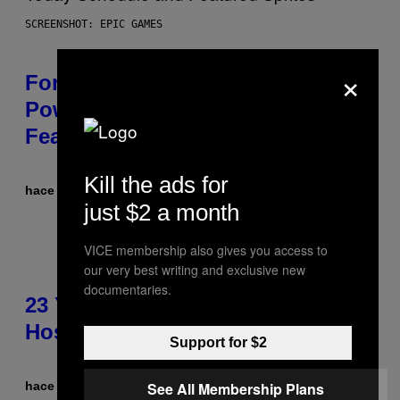
SCREENSHOT: EPIC GAMES
×
Fortnite Gem Hours Start Time:
Power Hour Today Schedule and
Featured Sprites
Kill the ads for
hace 9 minutos
Por
Brent Koepp
just $2 a month
VICE membership also gives you access to
our very best writing and exclusive new
documentaries.
23 Years Ago, a Reality TV Show
Host Was Stabbed on Air
Support for $2
See All Membership Plans
hace 24 minutos
Por
Haley Miller