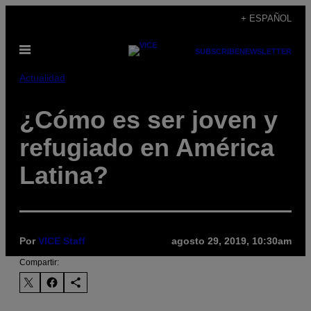
Saltar
+ ESPAÑOL
al
Abrir
contenido
SUBSCRIBE
NEWSLETTER
Menú
Actualidad
¿Cómo es ser joven y
refugiado en América
Latina?
Por
VICE Staff
agosto 29, 2019, 10:30am
Compartir: