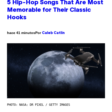
5 Hip-Hop Songs That Are Most
Memorable for Their Classic
Hooks
Por
hace 41 minutos
Caleb Catlin
PHOTO: NASA; DR PIXEL / GETTY IMAGES