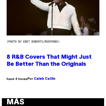
(PHOTO BY EBET ROBERTS/REDFERNS)
8 R&B Covers That Might Just
Be Better Than the Originals
Por
hace 4 horas
Caleb Catlin
MÁS