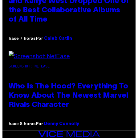
and Kanye West Dropped One of
the Best Collaborative Albums
of All Time
Por
hace 7 horas
Caleb Catlin
SCREENSHOT: NETEASE
Who Is The Hood? Everything To
Know About The Newest Marvel
Rivals Character
Por
hace 8 horas
Denny Connolly
VICE