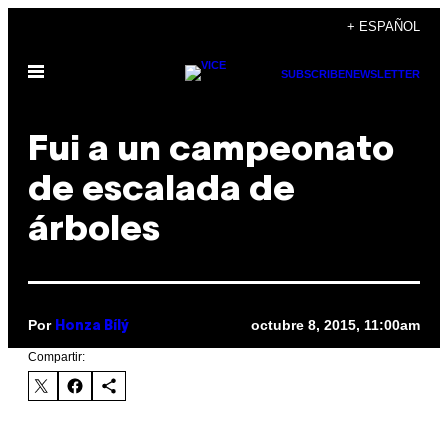
Saltar
+ ESPAÑOL
al
Abrir
contenido
SUBSCRIBE
NEWSLETTER
Menú
Fui a un campeonato
de escalada de
árboles
Por
octubre 8, 2015, 11:00am
Honza Bílý
Compartir: