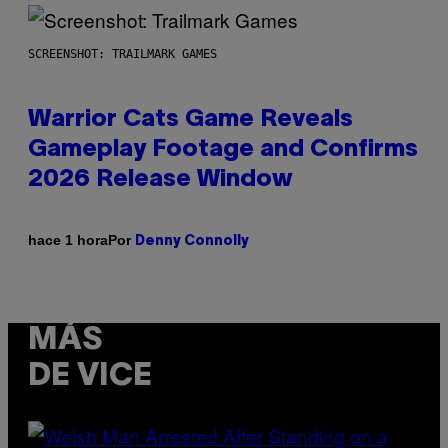
SCREENSHOT: TRAILMARK GAMES
Warrior Cats Game Reveals
Gameplay Footage and Confirms
2026 Release Window
Por
hace 1 hora
Denny Connolly
MÁS
DE VICE