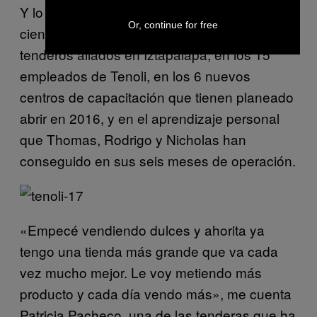
Y lo fue. El éxito se traduce en el 20 por
Or, continue for free
ciento de crecimiento en ventas para los
tenderos aliados en Iztapalapa, en los 15
empleados de Tenoli, en los 6 nuevos
centros de capacitación que tienen planeado
abrir en 2016, y en el aprendizaje personal
que Thomas, Rodrigo y Nicholas han
conseguido en sus seis meses de operación.
«Empecé vendiendo dulces y ahorita ya
tengo una tienda más grande que va cada
vez mucho mejor. Le voy metiendo más
producto y cada día vendo más», me cuenta
Patricia Pacheco, una de las tenderas que ha