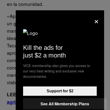
en la comunidad.
«Aprovechamos los contactos de Rodrigo;
×
un güey que fue su compañero en el ITAM
manejaba una empresa de tiempo aire y su
idea era instalar antenas en las tienditas en
Tecámac», me cuenta Nico. «Entonces
Kill the ads for
aprovechamos su presencia en las
just $2 a month
comunidades para visitar a los tenderos,
VICE membership also gives you access to
conocerlos, conocer sus necesidades, su
our very best writing and exclusive new
mente y actitud para saber si el proyecto era
documentaries.
viable»
Support for $2
LEER MÁS:
Por qué es tan difícil ser
agricultor orgánico en México.
See All Membership Plans