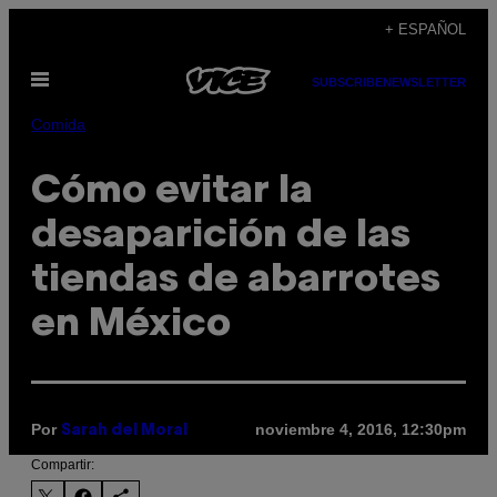
Saltar
+ ESPAÑOL
al
Abrir
contenido
SUBSCRIBE
NEWSLETTER
Menú
Comida
Cómo evitar la
desaparición de las
tiendas de abarrotes
en México
Por
noviembre 4, 2016, 12:30pm
Sarah del Moral
Compartir: