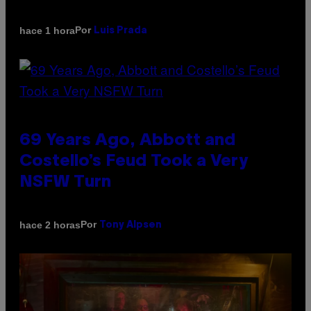
Por
hace 1 hora
Luis Prada
69 Years Ago, Abbott and
Costello’s Feud Took a Very
NSFW Turn
Por
hace 2 horas
Tony Alpsen