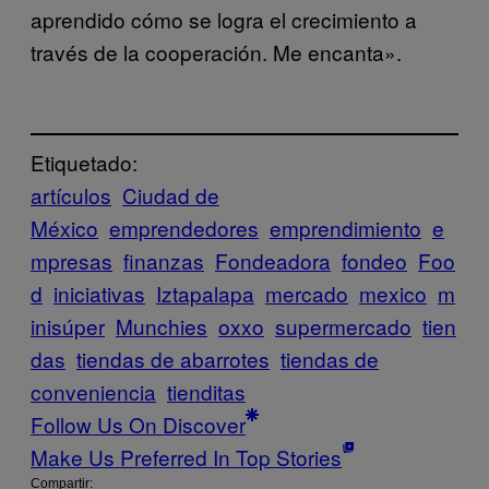
aprendido cómo se logra el crecimiento a
través de la cooperación. Me encanta».
Etiquetado:
artículos
Ciudad de
México
emprendedores
emprendimiento
e
mpresas
finanzas
Fondeadora
fondeo
Foo
d
iniciativas
Iztapalapa
mercado
mexico
m
inisúper
Munchies
oxxo
supermercado
tien
das
tiendas de abarrotes
tiendas de
conveniencia
tienditas
Follow Us On Discover
Make Us Preferred In Top Stories
Compartir: