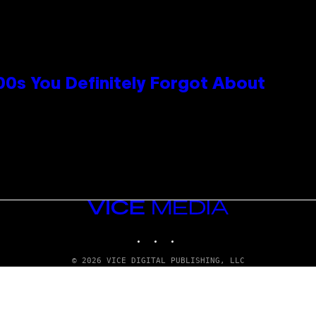
0s You Definitely Forgot About
VICE
MEDIA
INSTAGRAM
TIKTOK
YOUTUBE
© 2026 VICE DIGITAL PUBLISHING, LLC