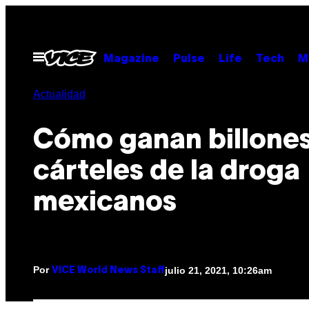
Saltar
al
contenido
Abrir
Magazine
Pulse
Life
Tech
M
Menú
Actualidad
Cómo ganan billones
cárteles de la droga
mexicanos
Por
julio 21, 2021, 10:26am
VICE World News Staff