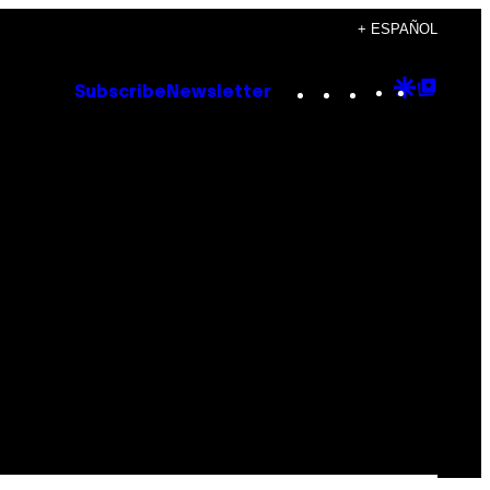
+ ESPAÑOL
Instagram
TikTok
YouTube
Google
Goog
Subscribe
Newsletter
Discove
Top
Posts