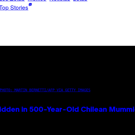
Top Stories
PHOTO: MARTIN BERNETTI/AFP VIA GETTY IMAGES
idden in 500-Year-Old Chilean Mumm