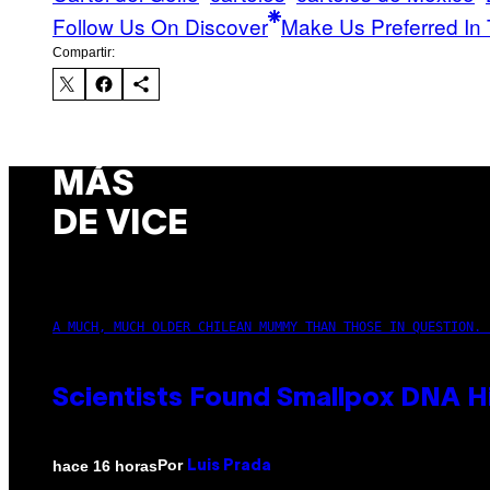
Follow Us On Discover
Make Us Preferred In 
Compartir:
MÁS
DE VICE
A MUCH, MUCH OLDER CHILEAN MUMMY THAN THOSE IN QUESTION. 
Scientists Found Smallpox DNA H
Por
hace 16 horas
Luis Prada