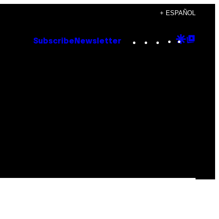
+ ESPAÑOL
Instagram
TikTok
YouTube
Google
Goog
Subscribe
Newsletter
Discove
Top
Posts