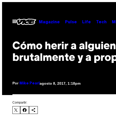
Saltar
al
contenido
Abrir
Magazine
Pulse
Life
Tech
M
Menú
Cómo herir a alguien
brutalmente y a pro
Por
agosto 8, 2017, 1:18pm
Mike Pearl
Compartir: