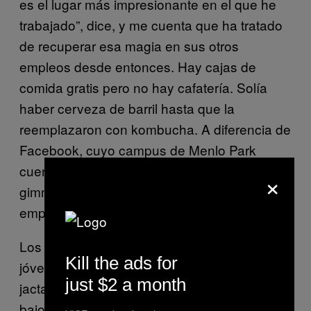
es el lugar más impresionante en el que he
trabajado”, dice, y me cuenta que ha tratado
de recuperar esa magia en sus otros
empleos desde entonces. Hay cajas de
comida gratis pero no hay cafatería. Solía ​​
haber cerveza de barril hasta que la
reemplazaron con kombucha. A diferencia de
Facebook, cuyo campus de Menlo Park
cuenta con instalaciones como peluquerías y
×
gimnasios, Netflix no espera que sus
empleados pasen todo el tiempo ahí.
Los empleados de Facebook —que son más
Kill the ads for
jóvenes que los de Netflix, dice Wind— se
just $2 a month
jactan de trabajar muchas horas y dormir
bajo su escritorio. “Si así era como te