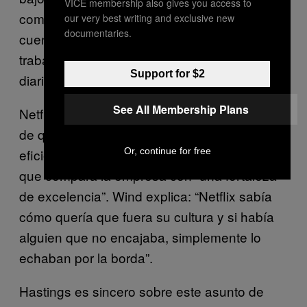
VICE membership also gives you access to
comportabas en Netflix, eras una mierda”,
our very best writing and exclusive new
documentaries.
cuenta. “¿Por qué no podrías acabar tu
trabajo en un período de ocho horas
Support for $2
diarias?”.
See All Membership Plans
Netflix paga buenos salarios para asegurarse
de que están contratando lo mejor y más
Or, continue for free
eficiente. En el libro se cita a un empleado
que compara la empresa con “una fortaleza
de excelencia”. Wind explica: “Netflix sabía
cómo quería que fuera su cultura y si había
alguien que no encajaba, simplemente lo
echaban por la borda”.
Hastings es sincero sobre este asunto de