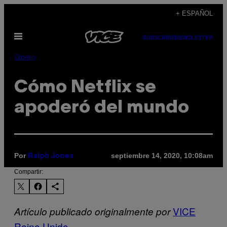
Saltar
+ ESPAÑOL
al
Abrir
contenido
SUBSCRIBE
NEWSLETTER
Menú
Dinero
Cómo Netflix se
apoderó del mundo
Por
septiembre 14, 2020, 10:08am
Ralph Jones
Compartir:
VICE
Artículo publicado originalmente por
Reino Unido
.