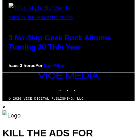
PHOTO BY BOB BERG/GETTY IMAGES
3 No-Skip Geek Rock Albums
Turning 30 This Year
hace 3 horas
Por
Dan Milam
VICE
MEDIA
INSTAGRAM
TIKTOK
YOUTUBE
© 2026 VICE DIGITAL PUBLISHING, LLC
×
KILL THE ADS FOR