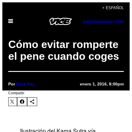
Saltar
+ ESPAÑOL
al
Abrir
contenido
SUBSCRIBE
NEWSLETTER
Menú
Cómo evitar romperte
el pene cuando coges
Por
Mark Hay
enero 1, 2016, 8:00pm
Compartir:
Ilustración del Kama Sutra vía