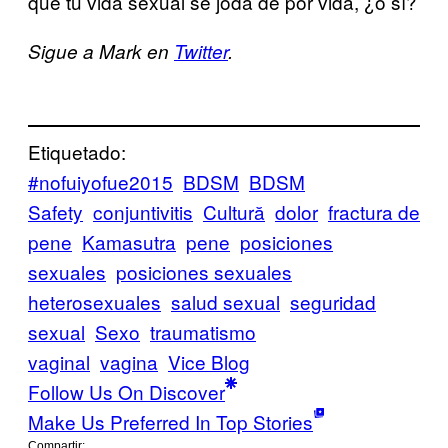
que tu vida sexual se joda de por vida, ¿o sí?
Sigue a Mark en
Twitter
.
Etiquetado:
#nofuiyofue2015
BDSM
BDSM
Safety
conjuntivitis
Cultură
dolor
fractura de
pene
Kamasutra
pene
posiciones
sexuales
posiciones sexuales
heterosexuales
salud sexual
seguridad
sexual
Sexo
traumatismo
vaginal
vagina
Vice Blog
Follow Us On Discover
Make Us Preferred In Top Stories
Compartir: