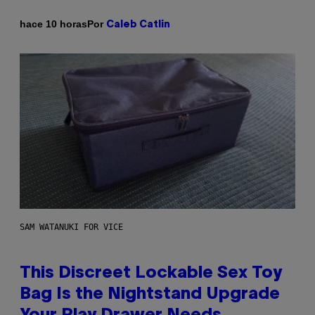
Por
hace 10 horas
Caleb Catlin
SAM WATANUKI FOR VICE
This Discreet Lockable Sex Toy
Bag Is the Nightstand Upgrade