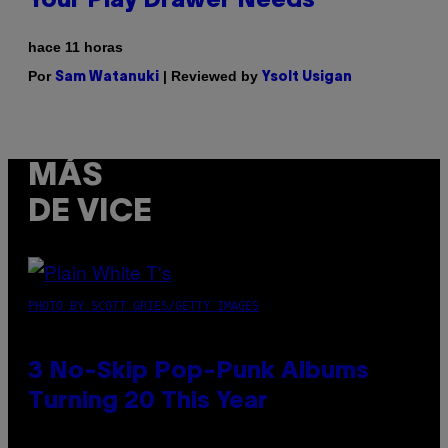
Your Play Drawer Needs
hace 11 horas
Por
| Reviewed by
Sam Watanuki
Ysolt Usigan
MÁS
DE VICE
PHOTO BY SCOTT GRIES/GETTY IMAGES
3 No-Skip Pop-Punk Albums
Turning 20 This Year