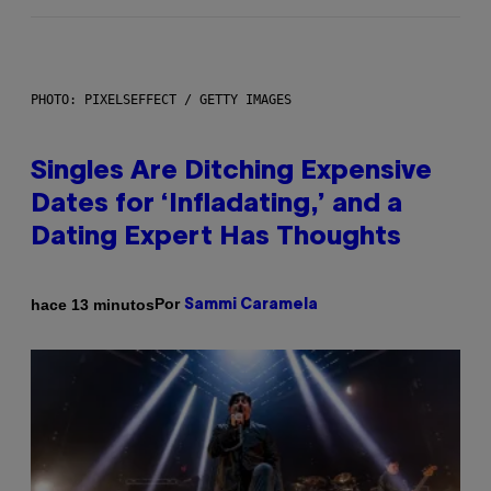
PHOTO: PIXELSEFFECT / GETTY IMAGES
Singles Are Ditching Expensive
Dates for ‘Infladating,’ and a
Dating Expert Has Thoughts
Por
hace 13 minutos
Sammi Caramela