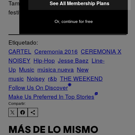
También espero poder tocar en más
See All Membership Plans
festivales, eso sería amor, amor puro.
Or, continue for free
Etiquetado:
CARTEL
Ceremonia 2016
CEREMONIA X
NOISEY
Hip-Hop
Jesse Baez
Line-
Up
Music
música nueva
New
music
Noisey
r&b
THE WEEKEND
Follow Us On Discover
Make Us Preferred In Top Stories
Compartir:
MÁS DE LO MISMO