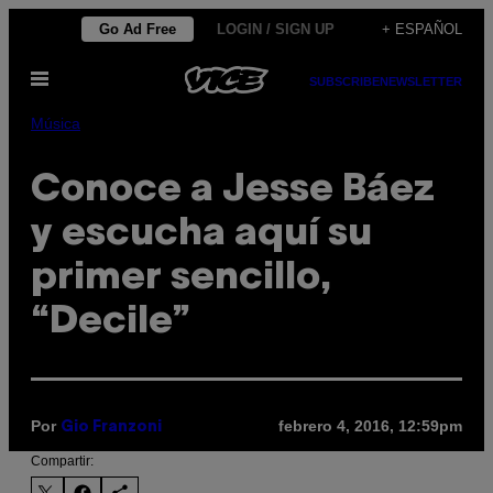
Saltar
Go Ad Free
LOGIN / SIGN UP
+ ESPAÑOL
al
Abrir
contenido
SUBSCRIBE
NEWSLETTER
Menú
Música
Conoce a Jesse Báez
y escucha aquí su
primer sencillo,
“Decile”
Por
febrero 4, 2016, 12:59pm
Gio Franzoni
Compartir: