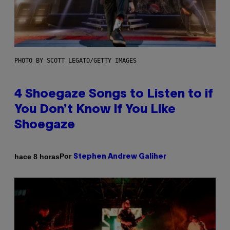
PHOTO BY SCOTT LEGATO/GETTY IMAGES
4 Shoegaze Songs to Listen to if
You Don’t Know if You Like
Shoegaze
Por
hace 8 horas
Stephen Andrew Galiher