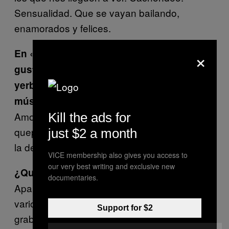
Sensualidad. Que se vayan bailando,
enamorados y felices.
×
En «Decile» si algo queda claro es que te
gusta el porro, entonces… ¿qué tipo de
yerba es la indicada para escuchar tu
música?
Amo el porro, men. Cualquier weed que
Kill the ads for
quepa en tu presupuesto está bien. Para mí
just $2 a month
la de mi
(él sabe quién es).
weed guy
VICE membership also gives you access to
our very best writing and exclusive new
¿Qué planes tienes para este año?
documentaries.
Aparte del Ceremonia en abril vamos a sacar
varios mixtapes durante el año. Queremos
Support for $2
grabar un video por canción, idealmente.