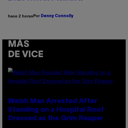
Por
hace 2 horas
Denny Connolly
MÁS
DE VICE
Welsh Man Arrested After
Standing on a Hospital Roof
Dressed as the Grim Reaper