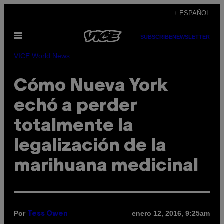
Saltar
+ ESPAÑOL
al
Abrir
contenido
SUBSCRIBE
NEWSLETTER
Menú
VICE World News
Cómo Nueva York
echó a perder
totalmente la
legalización de la
marihuana medicinal
Por
enero 12, 2016, 9:25am
Tess Owen