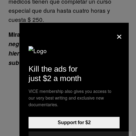
médicos tienen que completar un curso
especial que dura hasta cuatro horas y
cuesta $ 250.
×
Mira el documental de VICE News ‘
El
negocio de los mil millones de dólares de
hierba en Estados Unidos’ (pronto con
subtítulos en español):
Kill the ads for
just $2 a month
VICE membership also gives you access to
our very best writing and exclusive new
documentaries.
Support for $2