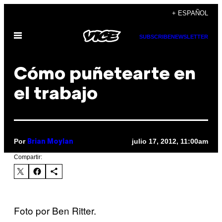
Saltar
+ ESPAÑOL
al
Abrir
contenido
SUBSCRIBE
NEWSLETTER
Menú
Cómo puñetearte en
el trabajo
Por
julio 17, 2012, 11:00am
Brian Moylan
Compartir:
Foto por Ben Ritter.