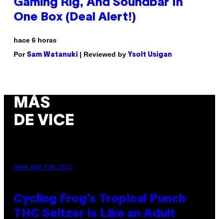
Gaming Rig, And Soundbar In
One Box (Deal Alert!)
hace 6 horas
Por
| Reviewed by
Sam Watanuki
Ysolt Usigan
MÁS
DE VICE
MAHA HAQ FOR VICE
Cycling Frog’s Tropical Punch
THC Seltzer Is Like an Adult