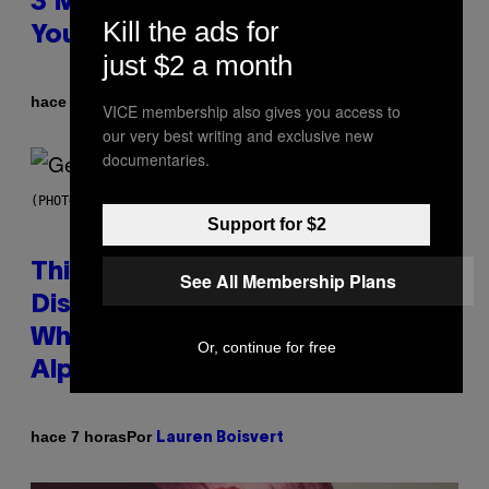
3 Millennial Anthems That Make
Kill the ads for
You Think of Your Best Friend
just $2 a month
Por
hace 7 horas
Lauren Boisvert
VICE membership also gives you access to
our very best writing and exclusive new
documentaries.
(PHOTO BY TAYLOR HILL/GETTY IMAGES)
Support for $2
This Researcher Accidentally
See All Membership Plans
Discovered the New ‘Millennial
Whoop’ of Pop Music: The Gen
Or, continue for free
Alpha Melody
Por
hace 7 horas
Lauren Boisvert