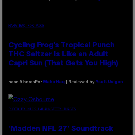
MAHA HAQ FOR VICE
Cycling Frog’s Tropical Punch
THC Seltzer Is Like an Adult
Capri Sun (That Gets You High)
Por
| Reviewed by
hace 9 horas
Maha Haq
Ysolt Usigan
PHOTO BY NICK LAHAM/GETTY IMAGES
‘Madden NFL 27’ Soundtrack