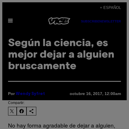
Saltar
+ ESPAÑOL
al
Abrir
contenido
SUBSCRIBE
NEWSLETTER
Menú
Según la ciencia, es
mejor dejar a alguien
bruscamente
Por
octubre 16, 2017, 12:00am
Wendy Syfret
Compartir:
No hay forma agradable de dejar a alguien,