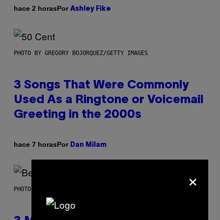
Por
hace 2 horas
Ashley Fike
PHOTO BY GREGORY BOJORQUEZ/GETTY IMAGES
3 Songs That Were Commonly
Used As a Ringtone or Voicemail
Greeting in the 2000s
Por
hace 7 horas
Dan Milam
×
PHOTO BY KEVIN WINTER/GETTY IMAGES FOR RADIO DISNEY