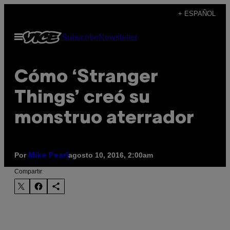
Saltar
+ ESPAÑOL
al
Abrir
Subscribe
Newsletter
contenido
Menú
Cómo ‘Stranger
Things’ creó su
monstruo aterrador
Por
agosto 10, 2016, 2:00am
Mike Pearl
Compartir: