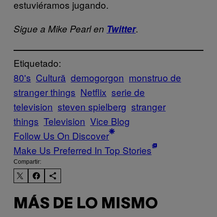
estuviéramos jugando.
.
Sigue a Mike Pearl en
Twitter
Etiquetado:
80's
Cultură
demogorgon
monstruo de
stranger things
Netflix
serie de
television
steven spielberg
stranger
things
Television
Vice Blog
Follow Us On Discover
Make Us Preferred In Top Stories
Compartir:
MÁS DE LO MISMO