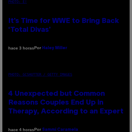
PHOTO: E!
It’s Time for WWE to Bring Back
‘Total Divas’
Por
hace 3 horas
Haley Miller
PHOTO: GCSHUTTER / GETTY IMAGES
4 Unexpected but Common
Reasons Couples End Up in
Therapy, According to an Expert
Por
hace 4 horas
Sammi Caramela